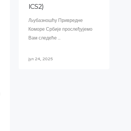
ICS2)
Љубазношћу Привредне
Коморе Србије прослеђујемо
Вам следеће ...
јул 24, 2025
d