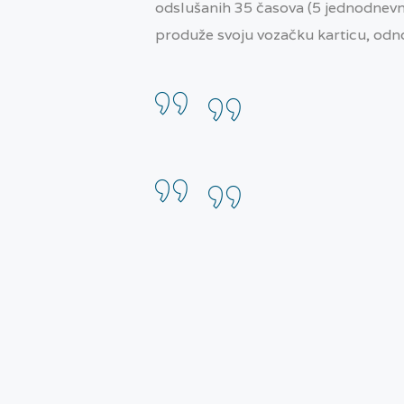
odslušanih 35 časova (5 jednodnevn
produže svoju vozačku karticu, odn