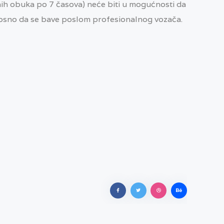
ih obuka po 7 časova) neće biti u mogućnosti da
osno da se bave poslom profesionalnog vozača.