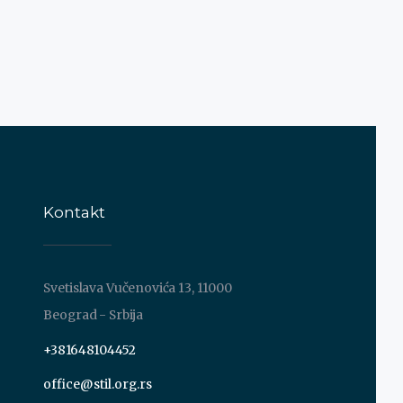
Kontakt
Svetislava Vučenovića 13, 11000
Beograd - Srbija
+381648104452
office@stil.org.rs