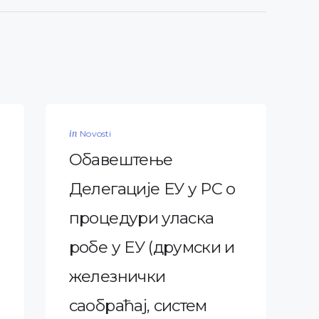
in
Novosti
Обавештење
Делегације ЕУ у РС о
процедури уласка
робе у ЕУ (друмски и
железнички
саобраћај, систем