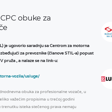
 CPC obuke za
če
TIL) je ugovorio saradnju sa Centrom za motorna
ezbeđujući za prevoznike (članove STIL-a) popust
pruža , a nalaze se na link-u:
torna-vozila/usluge/
dnodnevna obuka za profesionalne vozače, u
eliko važećim propisima u trećoj godini
 u trenutku isteka stečenog prava nemaju