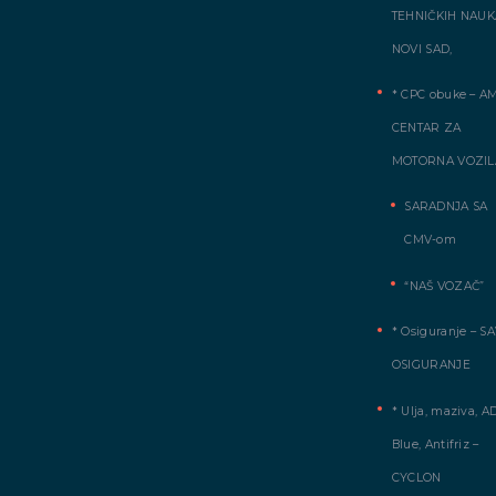
TEHNIČKIH NAUK
NOVI SAD,
* CPC obuke – A
CENTAR ZA
MOTORNA VOZIL
SARADNJA SA
CMV-om
“NAŠ VOZAČ”
* Osiguranje – S
OSIGURANJE
* Ulja, maziva, A
Blue, Antifriz –
CYCLON