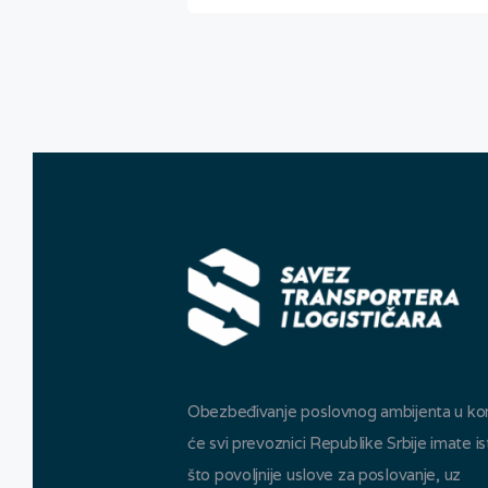
Obezbeđivanje poslovnog ambijenta u k
će svi prevoznici Republike Srbije imate is
što povoljnije uslove za poslovanje, uz