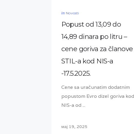
in
Novosti
Popust od 13,09 do
14,89 dinara po litru –
cene goriva za članove
STIL-a kod NIS-a
-17.5.2025.
Cene sa uračunatim dodatnim
popustom Evro dizel goriva ko
NIS-a od ...
мај 19, 2025