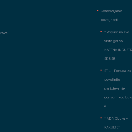
Komercijalne
povoljnosti
* Popust na sve
prava
vrste goriva –
NAFTNA INDUSTR
SRBIJE
STIL – Ponuda za
povoljnije
snabdevanje
gorivom kod Luko
a
* ADR Obuke –
FAKULTET