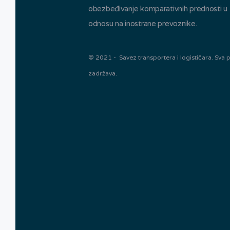
obezbeđivanje komparativnih prednosti u
odnosu na inostrane prevoznike.
© 2021 - Savez transportera i logističara. Sva 
zadržava.