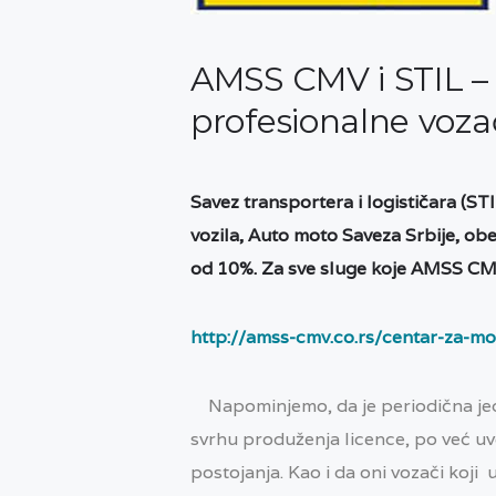
AMSS CMV i STIL –
profesionalne voza
Savez transportera i logističara (S
vozila, Auto moto Saveza Srbije, ob
od 10%. Za sve sluge koje AMSS CMV 
http://amss-cmv.co.rs/centar-za-mo
Napominjemo, da je periodična je
svrhu produženja licence, po već uv
postojanja. Kao i da oni vozači koji