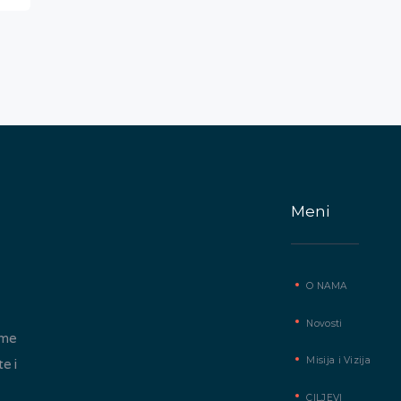
Meni
O NAMA
Novosti
ome
Misija i Vizija
te i
CILJEVI