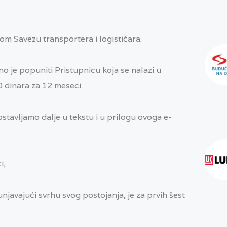
om Savezu transportera i logističara.
o je popuniti Pristupnicu koja se nalazi u
0 dinara za 12 meseci.
stavljamo dalje u tekstu i u prilogu ovoga e-
i,
unjavajući svrhu svog postojanja, je za prvih šest