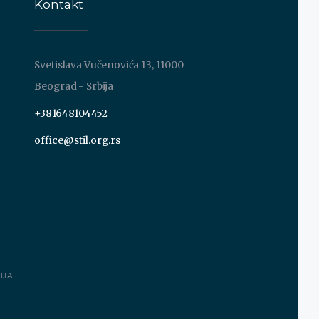
Kontakt
Svetislava Vučenovića 13, 11000
Beograd - Srbija
+381648104452
office@stil.org.rs
IJA