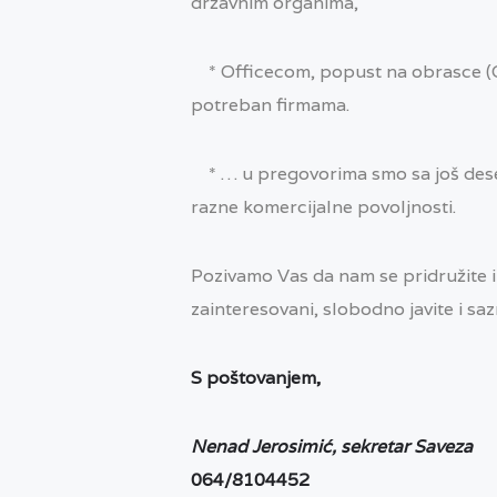
državnim organima,
* Officecom, popust na obrasce (CMR
potreban firmama.
* … u pregovorima smo sa još dese
razne komercijalne povoljnosti.
Pozivamo Vas da nam se pridružite i 
zainteresovani, slobodno javite i sa
S poštovanjem,
Nenad Jerosimić, sekretar Saveza
064/8104452