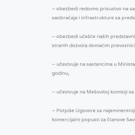
– obezbedi redovno prisustvo na sa
saobraćaja i infrastrukture sa pred
– obezbedi učešće naših predstavnik
stranih dozvola domaćim prevoznic
– učestvuje na sastancima u Minist
godinu,
– učestvuje na Mešovitoj komisiji s
– Potpiše Ugovore sa najeminentni
komercijalni popusti za članove Savez