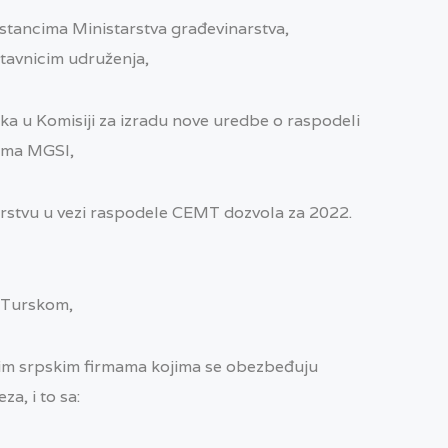
stancima Ministarstva građevinarstva,
stavnicim udruženja,
a u Komisiji za izradu nove uredbe o raspodeli
ima MGSI,
arstvu u vezi raspodele CEMT dozvola za 2022.
a Turskom,
jim srpskim firmama kojima se obezbeđuju
a, i to sa: