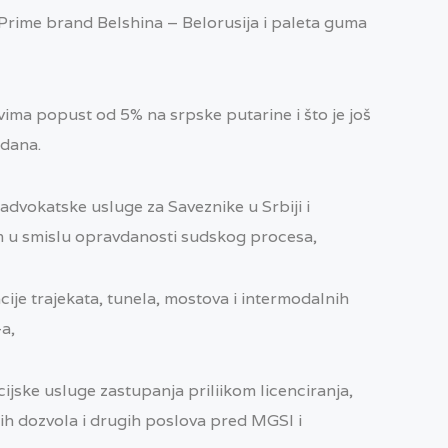
Prime brand Belshina – Belorusija i paleta guma
ima popust od 5% na srpske putarine i što je još
 dana.
vokatske usluge za Saveznike u Srbiji i
m u smislu opravdanosti sudskog procesa,
je trajekata, tunela, mostova i intermodalnih
a,
ske usluge zastupanja priliikom licenciranja,
h dozvola i drugih poslova pred MGSI i