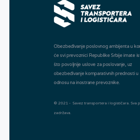
Obezbeđivanje poslovnog ambijenta u k
će svi prevoznici Republike Srbije imate is
što povoljnije uslove za poslovanje, uz
obezbeđivanje komparativnih prednosti u
odnosu na inostrane prevoznike.
© 2021 - Savez transportera i logističara. Sva 
zadržava.