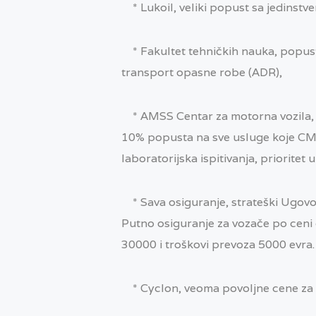
* Lukoil, veliki popust sa jedinstv
* Fakultet tehničkih nauka, popust
transport opasne robe (ADR),
* AMSS Centar za motorna vozila, 
10% popusta na sve usluge koje CM
laboratorijska ispitivanja, prioritet
* Sava osiguranje, strateški Ugovo
Putno osiguranje za vozače po ceni
30000 i troškovi prevoza 5000 evra.
* Cyclon, veoma povoljne cene za ulj