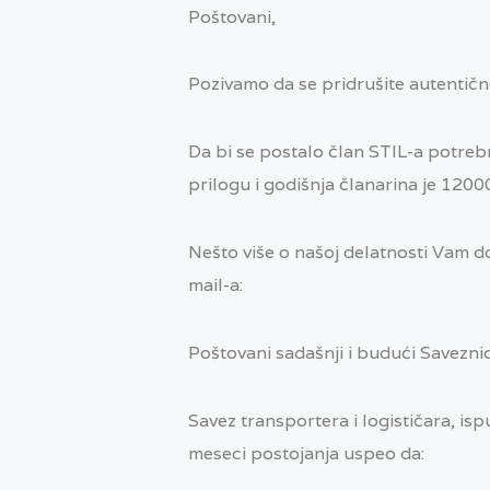
Poštovani,
Pozivamo da se pridrušite autentičn
Da bi se postalo član STIL-a potrebn
prilogu i godišnja članarina je 1200
Nešto više o našoj delatnosti Vam do
mail-a:
Poštovani sadašnji i budući Saveznic
Savez transportera i logističara, isp
meseci postojanja uspeo da: