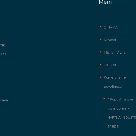
Meni
O NAMA
Novosti
ome
Misija i Vizija
te i
CILJEVI
Komercijalne
povoljnosti
* Popust na sve
prava
vrste goriva –
NAFTNA INDUSTR
SRBIJE