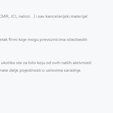
, JCI, nalozi…) i sav kancelarijski materijal
tak firmi koje mogu prevoznicima obezbediti
ukoliko ste za bilo koju od ovih naših aktivnosti
znate dalje pojedinosti o uslovima saradnje.