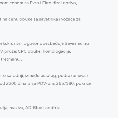
enom cenom za Evro i Ekto dizel gorivo,
 na cenu obuke za savetnika i vozača za
ekskluzivni Ugovor obezbeđuje Saveznicima
V pruža: CPC obuke, homologacija,
 u tretmanu…
r o saradnji, između ostalog, podrazumeva i
 od 2200 dinara sa PDV-om, 365/180, pokriće
a, maziva, AD-Blue i antifriz.