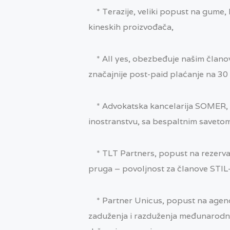
* Terazije, veliki popust na gume, 
kineskih proizvođača,
* All yes, obezbeđuje našim članov
značajnije post-paid plaćanje na 30
* Advokatska kancelarija SOMER, ad
inostranstvu, sa bespaltnim saveto
* TLT Partners, popust na rezervaci
pruga – povoljnost za članove STIL-
* Partner Unicus, popust na agencij
zaduženja i razduženja međunarodni