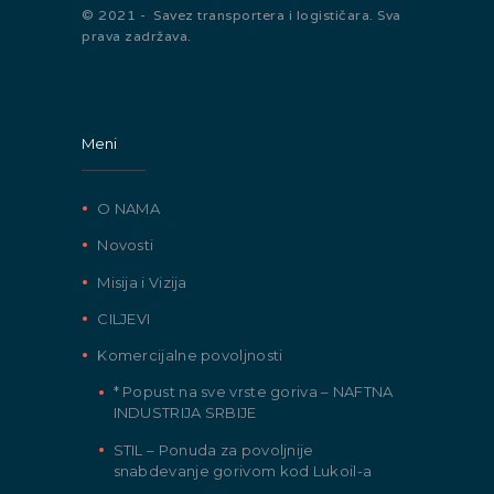
© 2021 - Savez transportera i logističara. Sva
prava zadržava.
Meni
O NAMA
Novosti
Misija i Vizija
CILJEVI
Komercijalne povoljnosti
* Popust na sve vrste goriva – NAFTNA
INDUSTRIJA SRBIJE
STIL – Ponuda za povoljnije
snabdevanje gorivom kod Lukoil-a