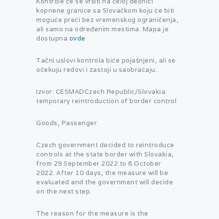
Kontrole će se vršiti na celoj deonici
kopnene granice sa Slovačkom koju će biti
moguće preći bez vremenskog ograničenja,
ali samo na određenim mestima. Mapa je
dostupna
ovde
Tačni uslovi kontrola biće pojašnjeni, ali se
očekuju redovi i zastoji u saobraćaju.
Izvor: CESMADCzech Republic/Slovakia:
temporary reintroduction of border control
Goods, Passenger
Czech government decided to reintroduce
controls at the state border with Slovakia,
from 29 September 2022 to 8 October
2022. After 10 days, the measure will be
evaluated and the government will decide
on the next step.
The reason for the measure is the