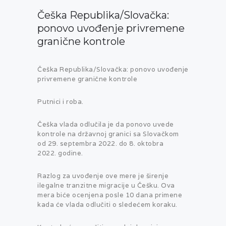
Češka Republika/Slovačka:
ponovo uvođenje privremene
granične kontrole
Češka Republika/Slovačka: ponovo uvođenje
privremene granične kontrole
Putnici i roba.
Češka vlada odlučila je da ponovo uvede
kontrole na državnoj granici sa Slovačkom
od 29. septembra 2022. do 8. oktobra
2022. godine.
Razlog za uvođenje ove mere je širenje
ilegalne tranzitne migracije u Češku. Ova
mera biće ocenjena posle 10 dana primene
kada će vlada odlučiti o sledećem koraku.