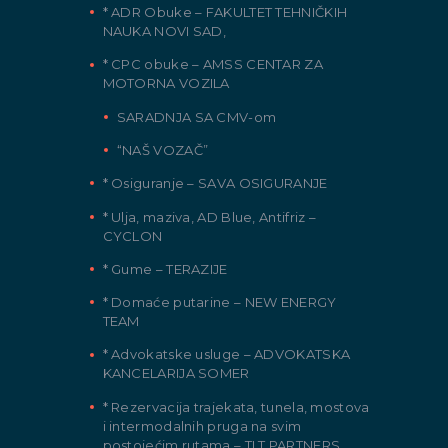
* ADR Obuke – FAKULTET TEHNIČKIH
NAUKA NOVI SAD,
* CPC obuke – AMSS CENTAR ZA
MOTORNA VOZILA
SARADNJA SA CMV-om
“NAŠ VOZAČ”
* Osiguranje – SAVA OSIGURANJE
* Ulja, maziva, AD Blue, Antifriz –
CYCLON
* Gume – TERAZIJE
* Domaće putarine – NEW ENERGY
TEAM
* Advokatske usluge – ADVOKATSKA
KANCELARIJA SOMER
* Rezervacija trajekata, tunela, mostova
i intermodalnih pruga na svim
postojećim rutama – TLT PARTNERS