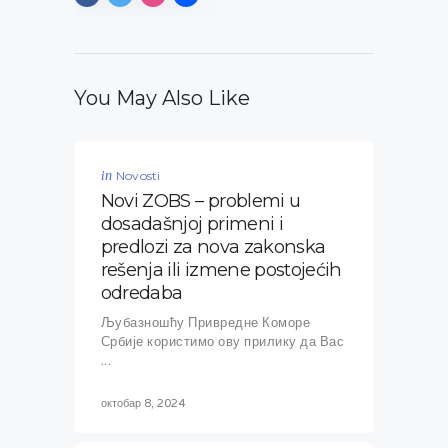
You May Also Like
in
Novosti
Novi ZOBS – problemi u
dosadašnjoj primeni i
predlozi za nova zakonska
rešenja ili izmene postojećih
odredaba
Љубазношћу Привредне Коморе
Србије користимо ову прилику да Вас
...
октобар 8, 2024