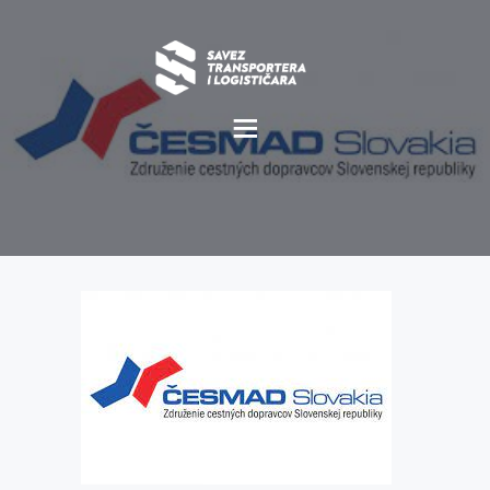
O NAMA
NOVOSTI
MISIJA I VIZIJA
CILJEVI
KOMERCIJALNE
POVOLJNOSTI
GALERIJA