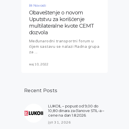
in
Novosti
Obaveštenje o novom
Uputstvu za korišćenje
multilateralne kvote CEMT
dozvola
Međunarodni transportni forum u
čijem sastavu se nalazi Radna grupa
za ...
мај 10, 2022
Recent Posts
LUKOIL – popust od 9,00 do
10,80 dinara za članove STIL-a –
cene na dan 1.8.2026.
јул 31, 2026