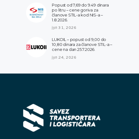
Popust od 7,69 do 9.49 dinara
po litru – cene goriva za
članove STIL-a kod NIS-a –
1.8.2026.
јул 31, 2026
LUKOIL – popust od 9,00 do
10,80 dinara za članove STIL-a –
cene na dan 25.7.2026.
јул 24, 2026