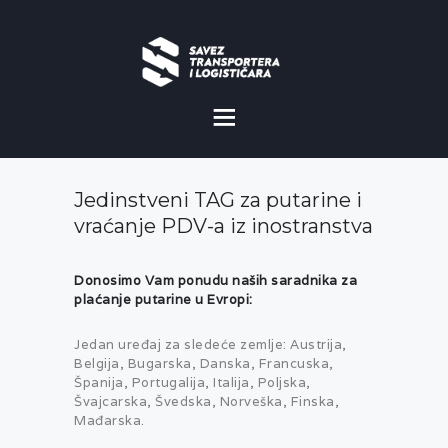
O NAMA
NOVOSTI
Jedinstveni TAG za putarine i
MISIJA I VIZIJA
vraćanje PDV-a iz inostranstva
CILJEVI
Donosimo Vam ponudu naših saradnika za
plaćanje putarine u Evropi:
KOMERCIJALNE
POVOLJNOSTI
Jedan uređaj za sledeće zemlje: Austrija,
Belgija, Bugarska, Danska, Francuska,
GALERIJA
Španija, Portugalija, Italija, Poljska,
Švajcarska, Švedska, Norveška, Finska,
Mađarska.