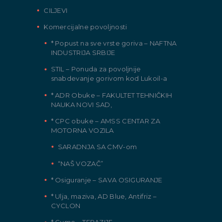
CILJEVI
Komercijalne povoljnosti
* Popust na sve vrste goriva – NAFTNA
INDUSTRIJA SRBIJE
STIL – Ponuda za povoljnije
snabdevanje gorivom kod Lukoil-a
* ADR Obuke – FAKULTET TEHNIČKIH
NAUKA NOVI SAD,
* CPC obuke – AMSS CENTAR ZA
MOTORNA VOZILA
SARADNJA SA CMV-om
“NAŠ VOZAČ”
* Osiguranje – SAVA OSIGURANJE
* Ulja, maziva, AD Blue, Antifriz –
CYCLON