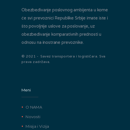
Obezbeđivanje poslovnog ambijenta u kome
će svi prevoznici Republike Srbije imate iste i
što povoljnije uslove za poslovanje, uz
obezbeđivanje komparativnih prednosti u
odnosu na inostrane prevoznike.
© 2021 - Savez transportera i logističara. Sva
prava zadržava.
Meni
O NAMA
Novosti
Misija i Vizija