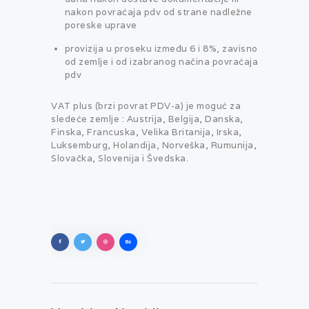
nakon povraćaja pdv od strane nadležne
poreske uprave
provizija u proseku između 6 i 8%, zavisno
od zemlje i od izabranog načina povraćaja
pdv
VAT plus (brzi povrat PDV-a) je moguć za
sledeće zemlje : Austrija, Belgija, Danska,
Finska, Francuska, Velika Britanija, Irska,
Luksemburg, Holandija, Norveška, Rumunija,
Slovačka, Slovenija i Švedska.