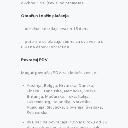
okvirno 3.5% (zavisi od prometa)
Obračun i način plaćanja:
– obračun se izdaje svakih 15 dana
– putarine se plaćaju zbirno za sva vozila u
EUR na osnovu obračuna
Povraćaj PDV
Moguć povraćaj PDV za sledeće zemlje:
Austrija, Belgija, Hrvatska, Danska,
Finska, Francuska, Nemačka, Velika
Britanija, Mađarska, Irska, Italija,
Luksemburg, Holandija, Norveška,
Rumunija, Slovačka, Slovenija, Švedska,
Švajcarska
dva načina povraćaja PDV-a: u roku od 15
dana nakon dostave dokumentacije ili