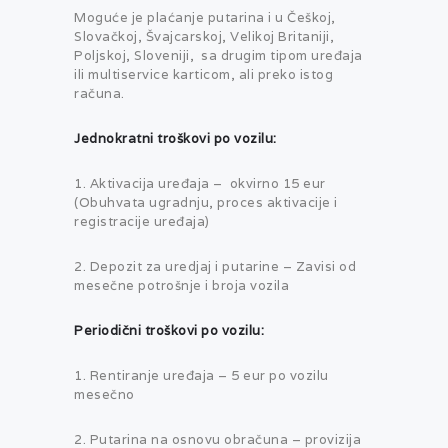
Moguće je plaćanje putarina i u Češkoj,
Slovačkoj, Švajcarskoj, Velikoj Britaniji,
Poljskoj, Sloveniji, sa drugim tipom uređaja
ili multiservice karticom, ali preko istog
računa.
Jednokratni troškovi po vozilu:
1. Aktivacija uređaja – okvirno 15 eur
(Obuhvata ugradnju, proces aktivacije i
registracije uređaja)
2. Depozit za uredjaj i putarine – Zavisi od
mesečne potrošnje i broja vozila
Periodični troškovi po vozilu:
1. Rentiranje uređaja – 5 eur po vozilu
mesečno
2. Putarina na osnovu obračuna – provizija