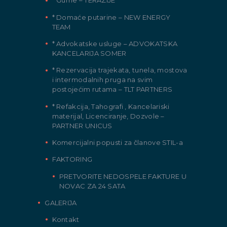
* Gume – TERAZIJE
* Domaće putarine – NEW ENERGY
TEAM
* Advokatske usluge – ADVOKATSKA
KANCELARIJA SOMER
* Rezervacija trajekata, tunela, mostova
i intermodalnih pruga na svim
postojećim rutama – TLT PARTNERS
* Refakcija, Tahografi , Kancelariski
materijal, Licenciranje, Dozvole –
PARTNER UNICUS
Komercijalni popusti za članove STIL-a
FAKTORING
PRETVORITE NEDOSPELE FAKTURE U
NOVAC ZA 24 SATA
GALERIJA
Kontakt