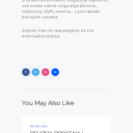
U direktnom kontaktu, moguće je Ugovoriti i
sve ostale vidove osiguranja (životna,
neživotna, CMR, imovina…) pod takođe
povoljnim cenama.
Stojimo Vam na raspolaganju za sva
eventualna pitanja.
You May Also Like
in
Novosti