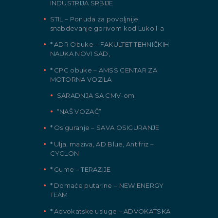
INDUSTRIJA SRBIJE
STIL – Ponuda za povoljnije
snabdevanje gorivom kod Lukoil-a
* ADR Obuke – FAKULTET TEHNIČKIH
NAUKA NOVI SAD,
* CPC obuke – AMSS CENTAR ZA
MOTORNA VOZILA
SARADNJA SA CMV-om
“NAŠ VOZAČ”
* Osiguranje – SAVA OSIGURANJE
* Ulja, maziva, AD Blue, Antifriz –
CYCLON
* Gume – TERAZIJE
* Domaće putarine – NEW ENERGY
TEAM
* Advokatske usluge – ADVOKATSKA