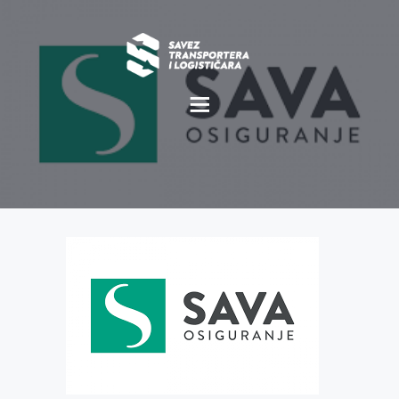
O NAMA
NOVOSTI
MISIJA I VIZIJA
CILJEVI
KOMERCIJALNE
POVOLJNOSTI
GALERIJA