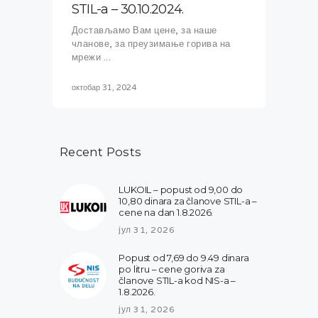
STIL-a – 30.10.2024.
Достављамо Вам цене, за наше
чланове, за преузимање горива на
мрежи ...
октобар 31, 2024
Recent Posts
LUKOIL – popust od 9,00 do
10,80 dinara za članove STIL-a –
cene na dan 1.8.2026.
јул 31, 2026
Popust od 7,69 do 9.49 dinara
po litru – cene goriva za
članove STIL-a kod NIS-a –
1.8.2026.
јул 31, 2026