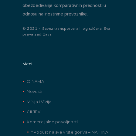
obezbeđivanje komparativnih prednosti u
odnosu na inostrane prevoznike.
© 2021 - Savez transportera i logističara. Sva
prava zadržava.
Meni
O NAMA
Novosti
Misija i Vizija
CILJEVI
Komercijalne povoljnosti
* Popust na sve vrste goriva – NAFTNA