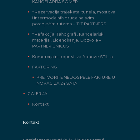
KANCELARIJA SOMER
* Rezervacija trajekata, tunela, mostova
i intermodalnih pruga na svim
postojećim rutama – TLT PARTNERS
* Refakcija, Tahografi , Kancelariski
materijal, Licenciranje, Dozvole –
PARTNER UNICUS
Komercijalni popusti za članove STIL-a
FAKTORING
PRETVORITE NEDOSPELE FAKTURE U
NOVAC ZA 24 SATA
GALERIJA
Kontakt
Kontakt