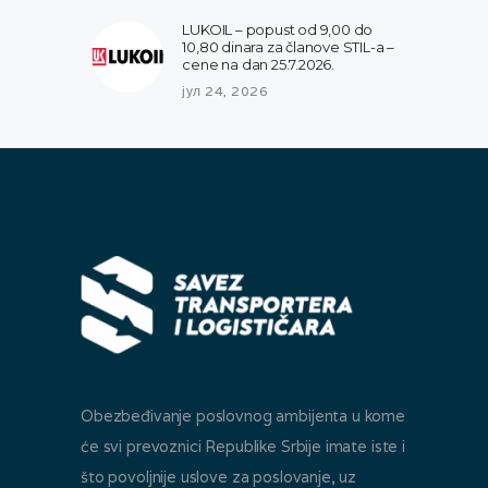
LUKOIL – popust od 9,00 do
10,80 dinara za članove STIL-a –
cene na dan 25.7.2026.
јул 24, 2026
Obezbeđivanje poslovnog ambijenta u kome
će svi prevoznici Republike Srbije imate iste i
što povoljnije uslove za poslovanje, uz