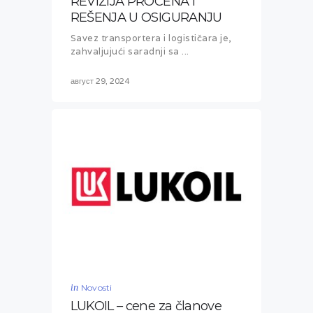
REVIZIJA PROCENA I
REŠENJA U OSIGURANJU
Savez transportera i logističara je,
zahvaljujući saradnji sa ...
август 29, 2024
in
Novosti
LUKOIL – cene za članove