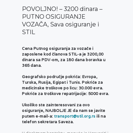
POVOLJNO! – 3200 dinara –
PUTNO OSIGURANJE
VOZAČA, Sava osiguranje i
STIL
Cena Putnog osiguranja za vozače i
zaposlene kod članova STIL-a je 3200,00
dinara sa PDV-om, za 180 dana boravka u
365 dana.
Geografsko područje pokrića: Evropa,
Turska, Rusija, Egipat i Tunis. Pokriće za
medicinske troškove po licu: 30.000 evra.
Pokriće za troškove repatrijacije: 5000 evra.
Ukoiliko ste zainteresovani za ovo
osiguranje, NAJBOLJE JE da nam se javite
putem e-mail-a:
transport@stil.org.rs
ili na
telefon sekretara Saveza.