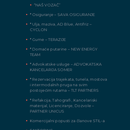
“NAŠ VOZAČ”
* Osiguranje – SAVA OSIGURANJE
* Ulja, maziva, AD Blue, Antifriz –
CYCLON
* Gume – TERAZIJE
* Domaće putarine – NEW ENERGY
TEAM
* Advokatske usluge – ADVOKATSKA
KANCELARIJA SOMER
* Rezervacija trajekata, tunela, mostova
i intermodalnih pruga na svim
postojećim rutama – TLT PARTNERS
* Refakcija, Tahografi , Kancelariski
materijal, Licenciranje, Dozvole –
PARTNER UNICUS
Komercijalni popusti za članove STIL-a