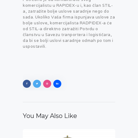
komercijalistu u RAPIDEX-u i, kao član STIL-
a, zatražite bolje uslove saradnje nego do
sada. Ukoliko Vaša firma ispunjava uslove za
bolje uslove, komercijalista RADPIDEX-a će
od STIL-a direktno zatražiti Potvdu o
članstvu u Savezu tranportera i logističara,
da bi se bolji uslovi saradnje odmah po tom i
uspostavili.
You May Also Like