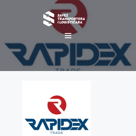
O NAMA
NOVOSTI
MISIJA I VIZIJA
CILJEVI
KOMERCIJALNE
POVOLJNOSTI
GALERIJA