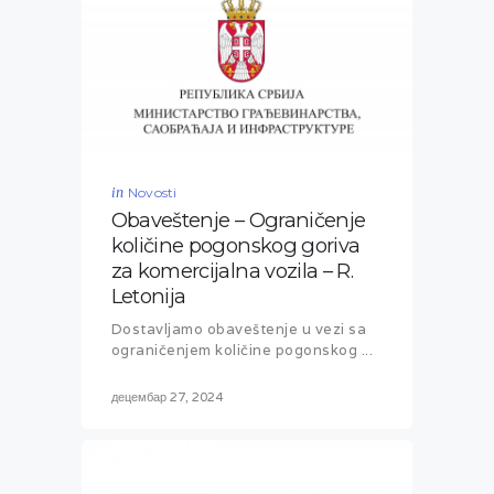
in
Novosti
Obaveštenje – Ograničenje
količine pogonskog goriva
za komercijalna vozila – R.
Letonija
Dostavljamo obaveštenje u vezi sa
ograničenjem količine pogonskog ...
децембар 27, 2024