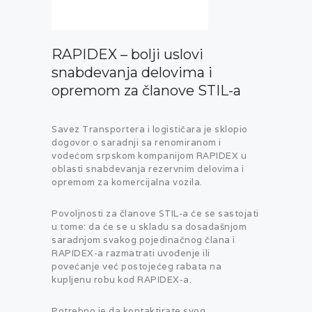
RAPIDEX – bolji uslovi
snabdevanja delovima i
opremom za članove STIL-a
Savez Transportera i logističara je sklopio
dogovor o saradnji sa renomiranom i
vodećom srpskom kompanijom RAPIDEX u
oblasti snabdevanja rezervnim delovima i
opremom za komercijalna vozila.
Povoljnosti za članove STIL-a će se sastojati
u tome: da će se u skladu sa dosadašnjom
saradnjom svakog pojedinačnog člana i
RAPIDEX-a razmatrati uvođenje ili
povećanje već postojećeg rabata na
kupljenu robu kod RAPIDEX-a.
Potrebno je da kontaktirate svog