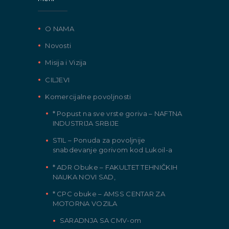
O NAMA
Novosti
Misija i Vizija
CILJEVI
Komercijalne povoljnosti
* Popust na sve vrste goriva – NAFTNA
INDUSTRIJA SRBIJE
STIL – Ponuda za povoljnije
snabdevanje gorivom kod Lukoil-a
* ADR Obuke – FAKULTET TEHNIČKIH
NAUKA NOVI SAD,
* CPC obuke – AMSS CENTAR ZA
MOTORNA VOZILA
SARADNJA SA CMV-om