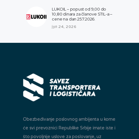
LUKOIL – popust od 9,00 do
10,80 dinara za članove STIL-a –
cene na dan 25.7.2026.
јул 24, 2026
Obezbeđivanje poslovnog ambijenta u kome
će svi prevoznici Republike Srbije imate iste i
što povoljnije uslove za poslovanje, uz