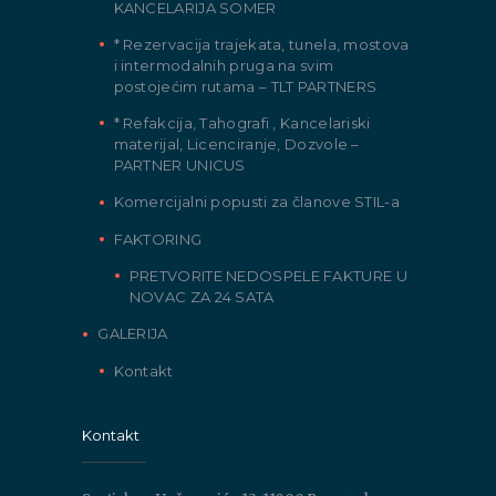
KANCELARIJA SOMER
* Rezervacija trajekata, tunela, mostova
i intermodalnih pruga na svim
postojećim rutama – TLT PARTNERS
* Refakcija, Tahografi , Kancelariski
materijal, Licenciranje, Dozvole –
PARTNER UNICUS
Komercijalni popusti za članove STIL-a
FAKTORING
PRETVORITE NEDOSPELE FAKTURE U
NOVAC ZA 24 SATA
GALERIJA
Kontakt
Kontakt