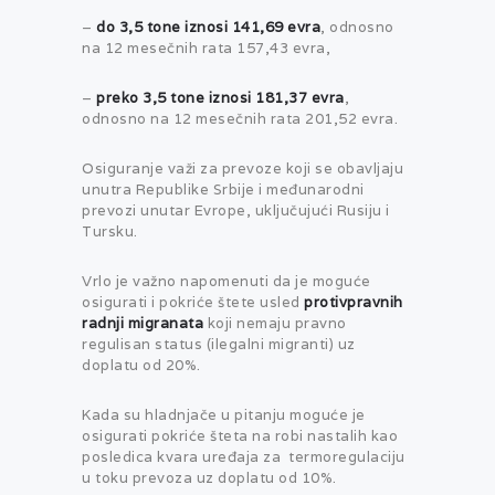
–
do 3,5 tone iznosi 141,69 evra
, odnosno
na 12 mesečnih rata 157,43 evra,
–
preko 3,5 tone iznosi 181,37 evra
,
odnosno na 12 mesečnih rata 201,52 evra.
Osiguranje važi za prevoze koji se obavljaju
unutra Republike Srbije i međunarodni
prevozi unutar Evrope, uključujući Rusiju i
Tursku.
Vrlo je važno napomenuti da je moguće
osigurati i pokriće štete usled
protivpravnih
radnji migranata
koji nemaju pravno
regulisan status (ilegalni migranti) uz
doplatu od 20%.
Kada su hladnjače u pitanju moguće je
osigurati pokriće šteta na robi nastalih kao
posledica kvara uređaja za termoregulaciju
u toku prevoza uz doplatu od 10%.