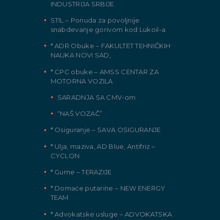
INDUSTRIJA SRBIJE
STIL – Ponuda za povoljnije
snabdevanje gorivom kod Lukoil-a
* ADR Obuke – FAKULTET TEHNIČKIH
NAUKA NOVI SAD,
* CPC obuke – AMSS CENTAR ZA
MOTORNA VOZILA
SARADNJA SA CMV-om
“NAŠ VOZAČ”
* Osiguranje – SAVA OSIGURANJE
* Ulja, maziva, AD Blue, Antifriz –
CYCLON
* Gume – TERAZIJE
* Domaće putarine – NEW ENERGY
TEAM
* Advokatske usluge – ADVOKATSKA