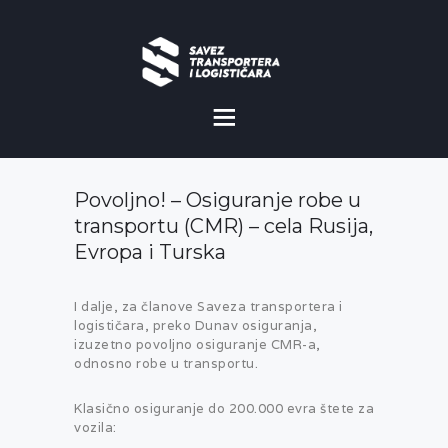
O NAMA
NOVOSTI
Povoljno! – Osiguranje robe u
MISIJA I VIZIJA
transportu (CMR) – cela Rusija,
Evropa i Turska
CILJEVI
KOMERCIJALNE
I dalje, za članove Saveza transportera i
logističara, preko Dunav osiguranja,
POVOLJNOSTI
izuzetno povoljno osiguranje CMR-a,
odnosno robe u transportu.
GALERIJA
Klasično osiguranje do 200.000 evra štete za
vozila: