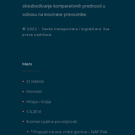
obezbeđivanje komparativnih prednosti u
odnosu na inostrane prevoznike.
© 2021 - Savez transportera i logističara. Sva
prava zadržava.
Meni
O NAMA
Novosti
Misija i Vizija
CILJEVI
Komercijalne povoljnosti
* Popust na sve vrste goriva – NAFTNA