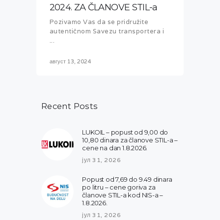
2024. ZA ČLANOVE STIL-a
Pozivamo Vas da se pridružite
autentičnom Savezu transportera i
...
август 13, 2024
Recent Posts
LUKOIL – popust od 9,00 do
10,80 dinara za članove STIL-a –
cene na dan 1.8.2026.
јул 31, 2026
Popust od 7,69 do 9.49 dinara
po litru – cene goriva za
članove STIL-a kod NIS-a –
1.8.2026.
јул 31, 2026