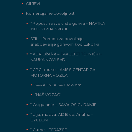
CILJEVI
Komercijalne povoljnosti
* Popust na sve vrste goriva – NAFTNA
INDUSTRIJA SRBIJE
STIL – Ponuda za povoljnije
snabdevanje gorivom kod Lukoil-a
* ADR Obuke – FAKULTET TEHNIČKIH
NAUKA NOVI SAD,
* CPC obuke – AMSS CENTAR ZA
MOTORNA VOZILA
SARADNJA SA CMV-om
“NAŠ VOZAČ”
* Osiguranje – SAVA OSIGURANJE
* Ulja, maziva, AD Blue, Antifriz –
CYCLON
* Gume – TERAZIJE