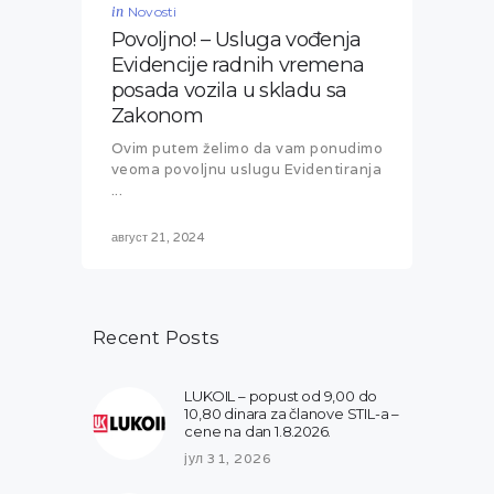
in
Novosti
Povoljno! – Usluga vođenja
Evidencije radnih vremena
posada vozila u skladu sa
Zakonom
Ovim putem želimo da vam ponudimo
veoma povoljnu uslugu Evidentiranja
...
август 21, 2024
Recent Posts
LUKOIL – popust od 9,00 do
10,80 dinara za članove STIL-a –
cene na dan 1.8.2026.
јул 31, 2026