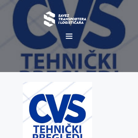
O NAMA
NOVOSTI
MISIJA I VIZIJA
CILJEVI
KOMERCIJALNE
POVOLJNOSTI
GALERIJA