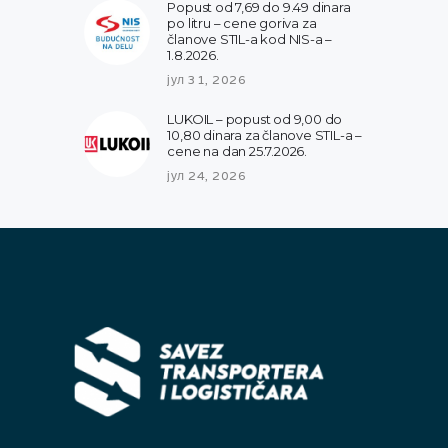
Popust od 7,69 do 9.49 dinara
po litru – cene goriva za
članove STIL-a kod NIS-a –
1.8.2026.
јул 31, 2026
LUKOIL – popust od 9,00 do
10,80 dinara za članove STIL-a –
cene na dan 25.7.2026.
јул 24, 2026