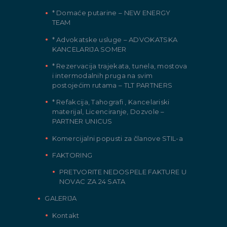
* Domaće putarine – NEW ENERGY
TEAM
* Advokatske usluge – ADVOKATSKA
KANCELARIJA SOMER
* Rezervacija trajekata, tunela, mostova
i intermodalnih pruga na svim
postojećim rutama – TLT PARTNERS
* Refakcija, Tahografi , Kancelariski
materijal, Licenciranje, Dozvole –
PARTNER UNICUS
Komercijalni popusti za članove STIL-a
FAKTORING
PRETVORITE NEDOSPELE FAKTURE U
NOVAC ZA 24 SATA
GALERIJA
Kontakt