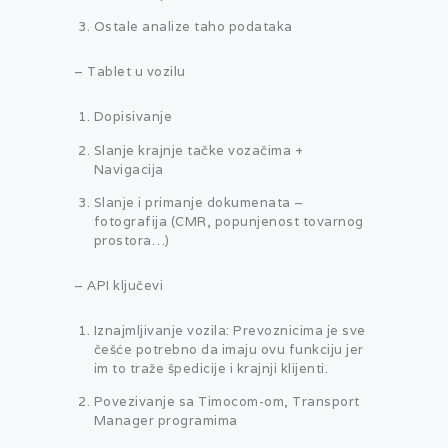
Ostale analize taho podataka
– Tablet u vozilu
Dopisivanje
Slanje krajnje tačke vozačima +
Navigacija
Slanje i primanje dokumenata –
fotografija (CMR, popunjenost tovarnog
prostora…)
– API ključevi
Iznajmljivanje vozila: Prevoznicima je sve
češće potrebno da imaju ovu funkciju jer
im to traže špedicije i krajnji klijenti.
Povezivanje sa Timocom-om, Transport
Manager programima