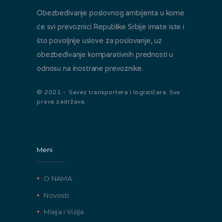
Obezbeđivanje poslovnog ambijenta u kome
će svi prevoznici Republike Srbije imate iste i
što povoljnije uslove za poslovanje, uz
obezbeđivanje komparativnih prednosti u
odnosu na inostrane prevoznike.
© 2021 - Savez transportera i logističara. Sva
prava zadržava.
Meni
O NAMA
Novosti
Misija i Vizija