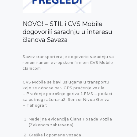
NOVO! – STIL i CVS Mobile
dogovorili saradnju u interesu
članova Saveza
Savez transportera je dogovorio saradnju sa
renomiranom evropskom firmom CVS Mobile
članicom.
CVS Mobile se bavi uslugama u transportu
koje se odnose na:- GPS praćenje vozila
– Praćenje potrošnje goriva:1.FMS – podaci
sa putnog računara2. Senzor Nivoa Goriva
– Tahograf:
Nedeljna evidencija Člana Posade Vozila
(Zakonom zahtevana)
Greške i opomene vozača