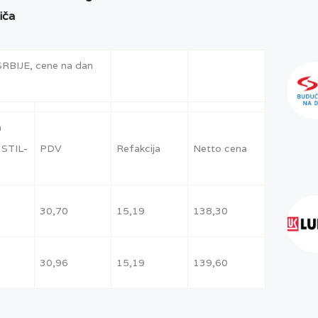
iča
BIJE, cene na dan
a
 STIL-
PDV
Refakcija
Netto cena
30,70
15,19
138,30
30,96
15,19
139,60