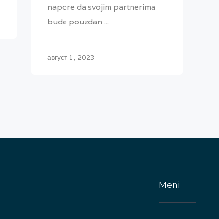
napore da svojim partnerima
bude pouzdan ...
август 1, 2023
Meni