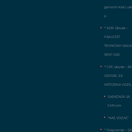
gorivom kod Luko
a
* ADR Obuke –
FAKULTET
TEHNIČKIH NAUK
NOVI SAD,
* CPC obuke – A
CENTAR ZA
MOTORNA VOZIL
SARADNJA SA
CMV-om
“NAŠ VOZAČ”
* Osiguranje – S