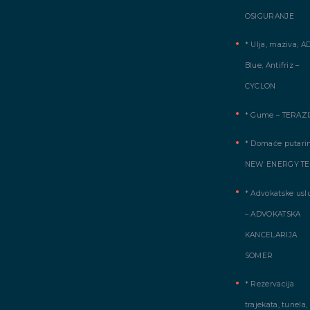
OSIGURANJE
* Ulja, maziva, A
Blue, Antifriz –
CYCLON
* Gume – TERAZI
* Domaće putarin
NEW ENERGY T
* Advokatske usl
– ADVOKATSKA
KANCELARIJA
SOMER
* Rezervacija
trajekata, tunela,