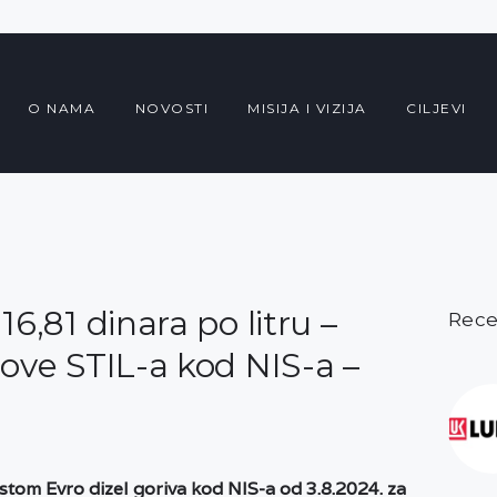
O NAMA
NOVOSTI
O NAMA
NOVOSTI
MISIJA I VIZIJA
CILJEVI
MISIJA I VIZIJA
CILJEVI
6,81 dinara po litru –
KOMERCIJALNE
Rece
nove STIL-a kod NIS-a –
POVOLJNOSTI
GALERIJA
om Evro dizel goriva kod NIS-a od 3.8.2024. za