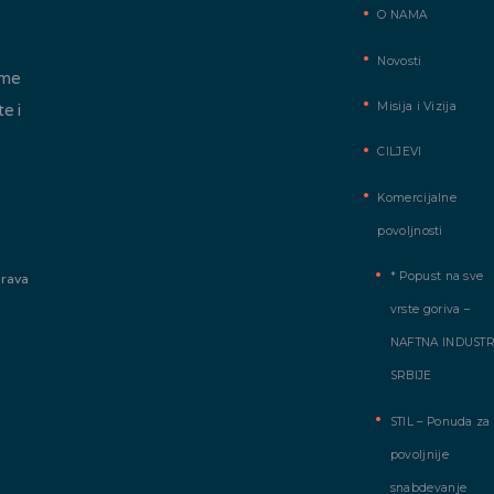
O NAMA
Novosti
ome
Misija i Vizija
te i
CILJEVI
Komercijalne
povoljnosti
* Popust na sve
prava
vrste goriva –
NAFTNA INDUSTR
SRBIJE
STIL – Ponuda za
povoljnije
snabdevanje