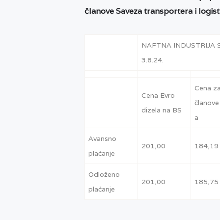
članove Saveza transportera i logist
NAFTNA INDUSTRIJA SR
3.8.24.
Cena z
Cena Evro
članove
dizela na BS
a
Avansno
201,00
184,19
plaćanje
Odloženo
201,00
185,75
plaćanje