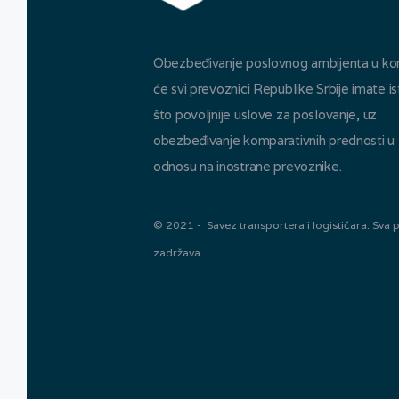
Obezbeđivanje poslovnog ambijenta u k
će svi prevoznici Republike Srbije imate is
što povoljnije uslove za poslovanje, uz
obezbeđivanje komparativnih prednosti u
odnosu na inostrane prevoznike.
© 2021 - Savez transportera i logističara. Sva 
zadržava.