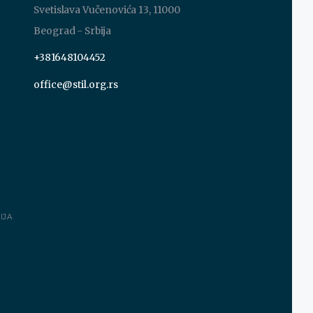
Svetislava Vučenovića 13, 11000
Beograd - Srbija
+381648104452
office@stil.org.rs
IJA