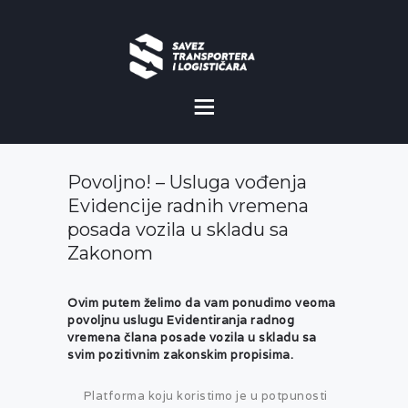
O NAMA
NOVOSTI
Povoljno! – Usluga vođenja
MISIJA I VIZIJA
Evidencije radnih vremena
posada vozila u skladu sa
CILJEVI
Zakonom
KOMERCIJALNE
POVOLJNOSTI
Ovim putem želimo da vam ponudimo veoma
povoljnu uslugu Evidentiranja radnog
vremena člana posade vozila u skladu sa
GALERIJA
svim pozitivnim zakonskim propisima.
Platforma koju koristimo je u potpunosti