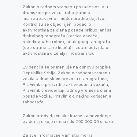
Zakon o radnom vremenu posade vozila u
drumskom prevozu i tahografima
ima retroaktivno i međunarodno dejstvo.
Kontrolišu se objedinjeni podaci o
aktivnostima za člana posade prikupljeni sa
digitalnog tahografa (kartica vozača,
poleđina taho rolne), analognog tahografa
(obe strane taho listića) i izdate potvrda o
aktivnostima u zemlji i inostranstvu.
Evidencija se primenjuje na osnovu propisa
Republike Srbije: Zakon o radnom vremenu
vozila u drumskom prevozu i tahografima,
Pravilnik o protvrdi o aktivnostima vozača,
Pravilnik o evidenciji radnog vremena člana
posade vozila, Pravilnik o načinu korišćenja
tahografa.
Zakon predviđa visoke kazne za nevođenje
evidencije koje iznosi i do 200.000,00 dinara.
Za sve informacije Vam stojimo na