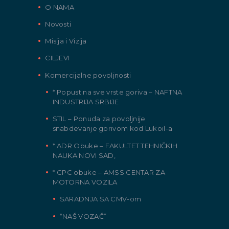
O NAMA
Novosti
Misija i Vizija
CILJEVI
Komercijalne povoljnosti
* Popust na sve vrste goriva – NAFTNA
INDUSTRIJA SRBIJE
STIL – Ponuda za povoljnije
snabdevanje gorivom kod Lukoil-a
* ADR Obuke – FAKULTET TEHNIČKIH
NAUKA NOVI SAD,
* CPC obuke – AMSS CENTAR ZA
MOTORNA VOZILA
SARADNJA SA CMV-om
“NAŠ VOZAČ”