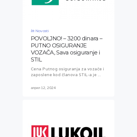
in
Novosti
POVOLJNO! – 3200 dinara –
PUTNO OSIGURANJE
VOZAČA, Sava osiguranje i
STIL
Cena Putnog osiguranja za vozače i
zaposlene kod članova STIL-a je ...
април 12, 2024