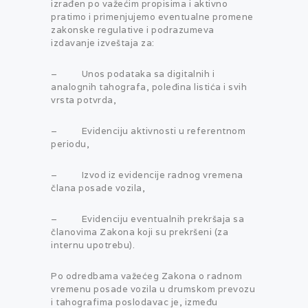
izrađen po važećim propisima i aktivno
pratimo i primenjujemo eventualne promene
zakonske regulative i podrazumeva
izdavanje izveštaja za:
– Unos podataka sa digitalnih i
analognih tahografa, poleđina listića i svih
vrsta potvrda,
– Evidenciju aktivnosti u referentnom
periodu,
– Izvod iz evidencije radnog vremena
člana posade vozila,
– Evidenciju eventualnih prekršaja sa
članovima Zakona koji su prekršeni (za
internu upotrebu).
Po odredbama važećeg Zakona o radnom
vremenu posade vozila u drumskom prevozu
i tahografima poslodavac je, između