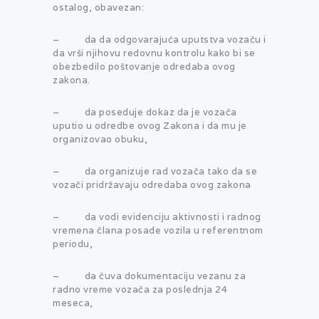
ostalog, obavezan:
– da da odgovarajuća uputstva vozaču i
da vrši njihovu redovnu kontrolu kako bi se
obezbedilo poštovanje odredaba ovog
zakona.
– da poseduje dokaz da je vozača
uputio u odredbe ovog Zakona i da mu je
organizovao obuku,
– da organizuje rad vozača tako da se
vozači pridržavaju odredaba ovog zakona
– da vodi evidenciju aktivnosti i radnog
vremena člana posade vozila u referentnom
periodu,
– da čuva dokumentaciju vezanu za
radno vreme vozača za poslednja 24
meseca,