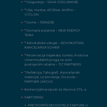
* Osiguranje – SAVA OSIGURANJE
* Ulja, maziva, AD Blue, Antifriz –
CYCLON
* Gume – TERAZIJE
* Domaće putarine – NEW ENERGY
TEAM
* Advokatske usluge – ADVOKATSKA
KANCELARIJA SOMER
* Rezervacija trajekata, tunela, mostova
i intermodalnih pruga na svim
postojećim rutama – TLT PARTNERS
* Refakcija, Tahografi , Kancelariski
materijal, Licenciranje, Dozvole –
PARTNER UNICUS
Komercijalni popusti za članove STIL-a
FAKTORING
PRETVORITE NEDOSPELE FAKTURE U