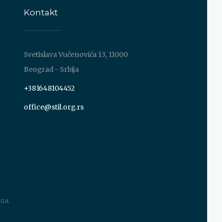
Kontakt
Svetislava Vučenovića 13, 11000
Beograd - Srbija
+381648104452
office@stil.org.rs
IJA