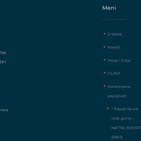
Meni
O NAMA
Novosti
ome
Misija i Vizija
te i
CILJEVI
Komercijalne
povoljnosti
* Popust na sve
prava
vrste goriva –
NAFTNA INDUSTR
SRBIJE