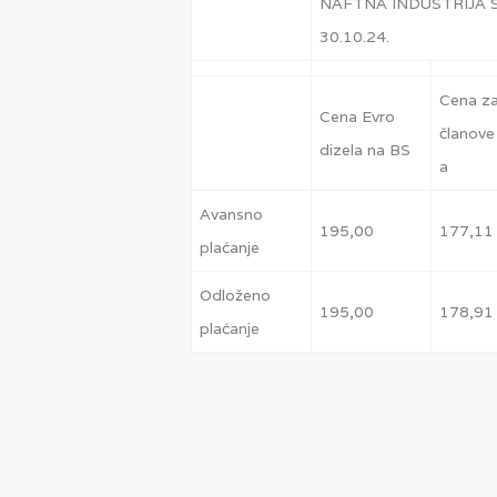
NAFTNA INDUSTRIJA SR
30.10.24.
Cena z
Cena Evro
članove
dizela na BS
a
Avansno
195,00
177,11
plaćanje
Odloženo
195,00
178,91
plaćanje