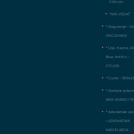
CMV-om
“NAŠ VOZAČ”
* Osiguranje – S
OSIGURANJE
* Ulja, maziva, A
Blue, Antifriz –
CYCLON
* Gume – TERAZI
* Domaće putarin
NEW ENERGY T
* Advokatske usl
– ADVOKATSKA
KANCELARIJA