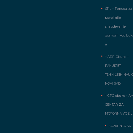
STIL – Ponuda za
povoljnije
snabdevanje
gorivom kod Luko
a
* ADR Obuke –
FAKULTET
TEHNIČKIH NAUK
NOVI SAD,
* CPC obuke – A
CENTAR ZA
MOTORNA VOZIL
SARADNJA SA