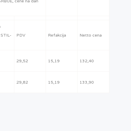
BIJE, cene na dan
a
 STIL-
PDV
Refakcija
Netto cena
29,52
15,19
132,40
29,82
15,19
133,90