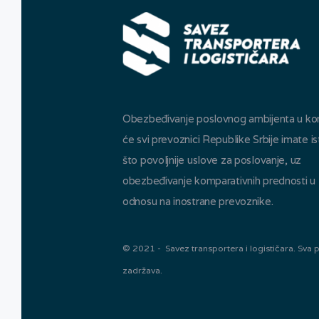
Obezbeđivanje poslovnog ambijenta u k
će svi prevoznici Republike Srbije imate is
što povoljnije uslove za poslovanje, uz
obezbeđivanje komparativnih prednosti u
odnosu na inostrane prevoznike.
© 2021 - Savez transportera i logističara. Sva 
zadržava.