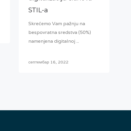
STIL-a
Skrećemo Vam pažnju na
bespovratna sredstva (50%)
namenjena digitalnoj ...
септембар 16, 2022