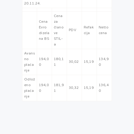
20.11.24.
Cena
Cena
za
Evro
člano
Refak
Netto
PDV
dizela
ve
cija
cena
na BS
STIL-
a
Avans
no
194,0
180,1
134,9
30,02
15,19
plaća
0
1
0
nje
Odlož
eno
194,0
181,9
136,4
30,32
15,19
plaća
0
1
0
nje