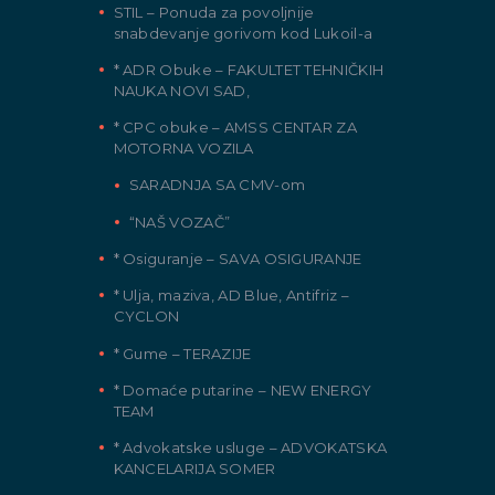
STIL – Ponuda za povoljnije
snabdevanje gorivom kod Lukoil-a
* ADR Obuke – FAKULTET TEHNIČKIH
NAUKA NOVI SAD,
* CPC obuke – AMSS CENTAR ZA
MOTORNA VOZILA
SARADNJA SA CMV-om
“NAŠ VOZAČ”
* Osiguranje – SAVA OSIGURANJE
* Ulja, maziva, AD Blue, Antifriz –
CYCLON
* Gume – TERAZIJE
* Domaće putarine – NEW ENERGY
TEAM
* Advokatske usluge – ADVOKATSKA
KANCELARIJA SOMER