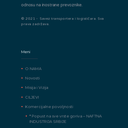
odnosu na inostrane prevoznike.
© 2021 - Savez transportera i logističara. Sva
prava zadržava.
Meni
O NAMA
Novosti
Misija i Vizija
CILJEVI
Komercijalne povoljnosti
* Popust na sve vrste goriva – NAFTNA
INDUSTRIJA SRBIJE