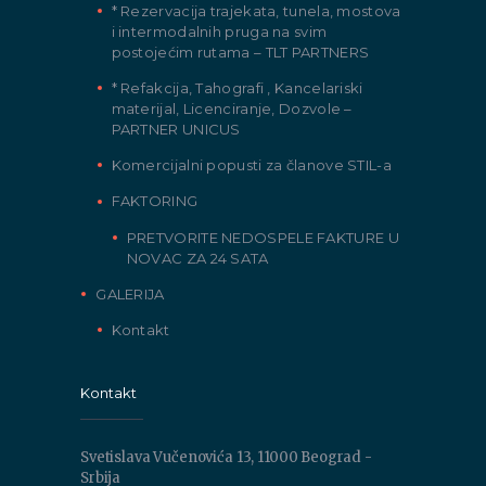
* Rezervacija trajekata, tunela, mostova
i intermodalnih pruga na svim
postojećim rutama – TLT PARTNERS
* Refakcija, Tahografi , Kancelariski
materijal, Licenciranje, Dozvole –
PARTNER UNICUS
Komercijalni popusti za članove STIL-a
FAKTORING
PRETVORITE NEDOSPELE FAKTURE U
NOVAC ZA 24 SATA
GALERIJA
Kontakt
Kontakt
Svetislava Vučenovića 13, 11000 Beograd -
Srbija