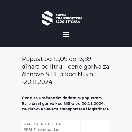
O NAMA
NOVOSTI
Popust od 12,09 do 13,89
MISIJA I VIZIJA
dinara po litru – cene goriva za
članove STIL-a kod NIS-a
CILJEVI
-20.11.2024.
KOMERCIJALNE
POVOLJNOSTI
Cene sa uračunatim dodatnim popustom
Evro dizel goriva kod NIS-a od 20.11.2024.
za članove Saveza transportera i logističara.
GALERIJA
NAFTNA INDUSTRIJA
SRBIJE, cene na dan