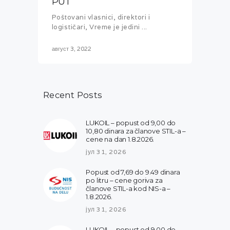
PUT
Poštovani vlasnici, direktori i
logističari, Vreme je jedini ...
август 3, 2022
Recent Posts
LUKOIL – popust od 9,00 do
10,80 dinara za članove STIL-a –
cene na dan 1.8.2026.
јул 31, 2026
Popust od 7,69 do 9.49 dinara
po litru – cene goriva za
članove STIL-a kod NIS-a –
1.8.2026.
јул 31, 2026
LUKOIL – popust od 9,00 do