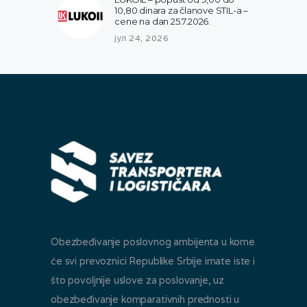
10,80 dinara za članove STIL-a –
cene na dan 25.7.2026.
јул 24, 2026
Obezbeđivanje poslovnog ambijenta u kome
će svi prevoznici Republike Srbije imate iste i
što povoljnije uslove za poslovanje, uz
obezbeđivanje komparativnih prednosti u