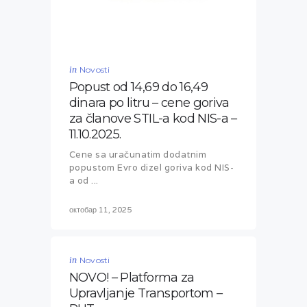
in
Novosti
Popust od 14,69 do 16,49
dinara po litru – cene goriva
za članove STIL-a kod NIS-a –
11.10.2025.
Cene sa uračunatim dodatnim
popustom Evro dizel goriva kod NIS-
a od ...
октобар 11, 2025
in
Novosti
NOVO! – Platforma za
Upravljanje Transportom –