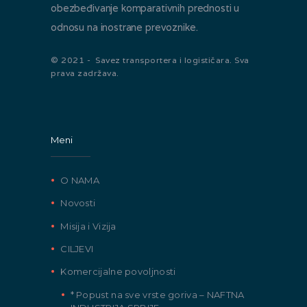
obezbeđivanje komparativnih prednosti u
odnosu na inostrane prevoznike.
© 2021 - Savez transportera i logističara. Sva
prava zadržava.
Meni
O NAMA
Novosti
Misija i Vizija
CILJEVI
Komercijalne povoljnosti
* Popust na sve vrste goriva – NAFTNA