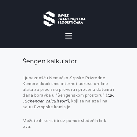
O NAMA
NOVOSTI
Šengen kalkulator
MISIJA I VIZIJA
Ljubaznošću Nemačko-Srpske Privredne
CILJEVI
Komore dobili smo internet adrese on-line
alata za preciznu proveru i procenu datuma i
KOMERCIJALNE
dana boravka u “Šengenskom prostoru” (
tzv.
POVOLJNOSTI
„Schengen calculator“)
, koji se nalaze i na
sajtu Evropske komisije.
GALERIJA
Možete ih koristiti uz pomoć sledećih link-
ova: