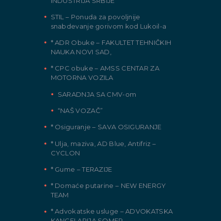
INDUSTRIJA SRBIJE
STIL – Ponuda za povoljnije
snabdevanje gorivom kod Lukoil-a
* ADR Obuke – FAKULTET TEHNIČKIH
NAUKA NOVI SAD,
* CPC obuke – AMSS CENTAR ZA
MOTORNA VOZILA
SARADNJA SA CMV-om
“NAŠ VOZAČ”
* Osiguranje – SAVA OSIGURANJE
* Ulja, maziva, AD Blue, Antifriz –
CYCLON
* Gume – TERAZIJE
* Domaće putarine – NEW ENERGY
TEAM
* Advokatske usluge – ADVOKATSKA
KANCELARIJA SOMER