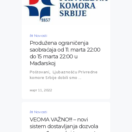
in
Novosti
Produžena ograničenja
saobraćaja od 11. marta 22:00
do 15 marta 22:00 u
Mađarskoj
Poštovani, Ljubaznošću Privredne
komore Srbije dobili smo ...
март 11, 2022
in
Novosti
VEOMA VAŽNO!!! – novi
sistem dostavljanja dozvola