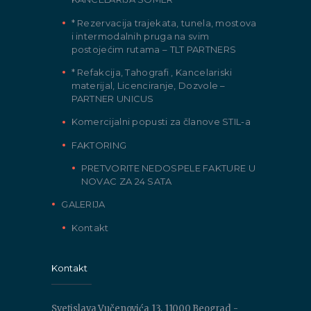
* Rezervacija trajekata, tunela, mostova
i intermodalnih pruga na svim
postojećim rutama – TLT PARTNERS
* Refakcija, Tahografi , Kancelariski
materijal, Licenciranje, Dozvole –
PARTNER UNICUS
Komercijalni popusti za članove STIL-a
FAKTORING
PRETVORITE NEDOSPELE FAKTURE U
NOVAC ZA 24 SATA
GALERIJA
Kontakt
Kontakt
Svetislava Vučenovića 13, 11000 Beograd -