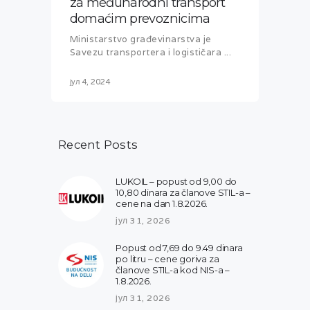
za međunarodni transport
domaćim prevoznicima
Ministarstvo građevinarstva je
Savezu transportera i logističara ...
јул 4, 2024
Recent Posts
LUKOIL – popust od 9,00 do
10,80 dinara za članove STIL-a –
cene na dan 1.8.2026.
јул 31, 2026
Popust od 7,69 do 9.49 dinara
po litru – cene goriva za
članove STIL-a kod NIS-a –
1.8.2026.
јул 31, 2026