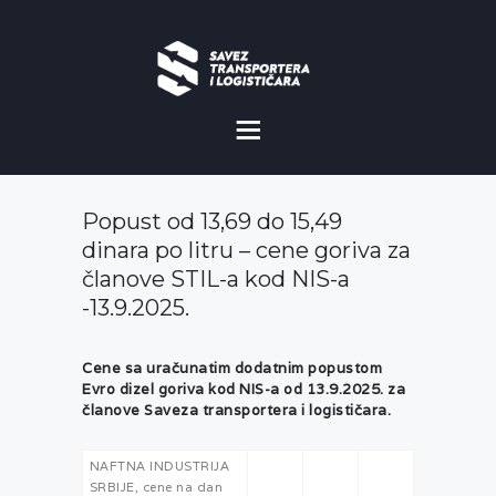
O NAMA
NOVOSTI
Popust od 13,69 do 15,49
MISIJA I VIZIJA
dinara po litru – cene goriva za
članove STIL-a kod NIS-a
CILJEVI
-13.9.2025.
KOMERCIJALNE
POVOLJNOSTI
Cene sa uračunatim dodatnim popustom
Evro dizel goriva kod NIS-a od 13.9.2025. za
članove Saveza transportera i logističara.
GALERIJA
NAFTNA INDUSTRIJA
SRBIJE, cene na dan