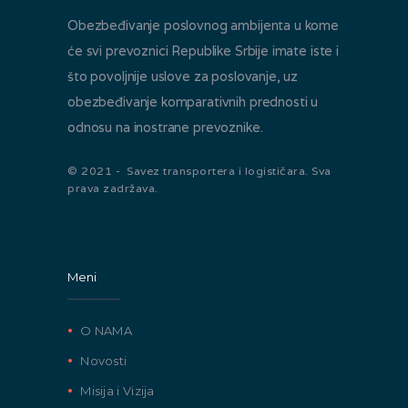
Obezbeđivanje poslovnog ambijenta u kome
će svi prevoznici Republike Srbije imate iste i
što povoljnije uslove za poslovanje, uz
obezbeđivanje komparativnih prednosti u
odnosu na inostrane prevoznike.
© 2021 - Savez transportera i logističara. Sva
prava zadržava.
Meni
O NAMA
Novosti
Misija i Vizija