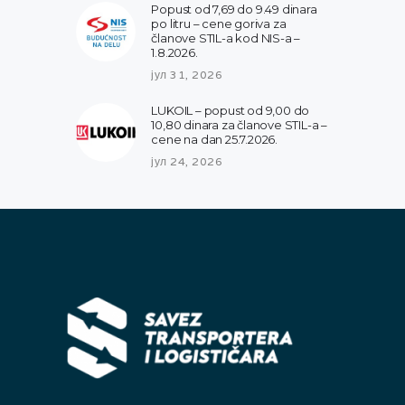
Popust od 7,69 do 9.49 dinara
po litru – cene goriva za
članove STIL-a kod NIS-a –
1.8.2026.
јул 31, 2026
LUKOIL – popust od 9,00 do
10,80 dinara za članove STIL-a –
cene na dan 25.7.2026.
јул 24, 2026