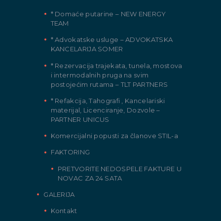
* Domaće putarine – NEW ENERGY
TEAM
* Advokatske usluge – ADVOKATSKA
KANCELARIJA SOMER
* Rezervacija trajekata, tunela, mostova
i intermodalnih pruga na svim
postojećim rutama – TLT PARTNERS
* Refakcija, Tahografi , Kancelariski
materijal, Licenciranje, Dozvole –
PARTNER UNICUS
Komercijalni popusti za članove STIL-a
FAKTORING
PRETVORITE NEDOSPELE FAKTURE U
NOVAC ZA 24 SATA
GALERIJA
Kontakt