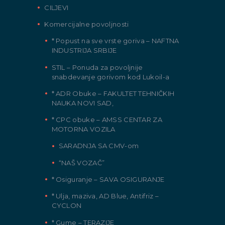
CILJEVI
Komercijalne povoljnosti
* Popust na sve vrste goriva – NAFTNA
INDUSTRIJA SRBIJE
STIL – Ponuda za povoljnije
snabdevanje gorivom kod Lukoil-a
* ADR Obuke – FAKULTET TEHNIČKIH
NAUKA NOVI SAD,
* CPC obuke – AMSS CENTAR ZA
MOTORNA VOZILA
SARADNJA SA CMV-om
“NAŠ VOZAČ”
* Osiguranje – SAVA OSIGURANJE
* Ulja, maziva, AD Blue, Antifriz –
CYCLON
* Gume – TERAZIJE