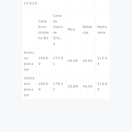
13.9.25.
Cena
Cena
za
Evro
člano
Refak
Netto
PDV
dizela
ve
cija
cena
na BS
STIL-
a
Avans
no
194,0
177,5
113,4
29,59
34,50
plaća
0
1
3
nje
Odlož
eno
194,0
179,3
114,9
29,89
34,50
plaća
0
1
3
nje