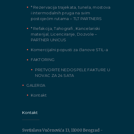
* Rezervacija trajekata, tunela, mostova
i intermodalnih pruga na svim
postojećim rutama – TLT PARTNERS
* Refakcija, Tahografi , Kancelariski
materijal, Licenciranje, Dozvole –
PARTNER UNICUS
Komercijalni popusti za članove STIL-a
FAKTORING
PRETVORITE NEDOSPELE FAKTURE U
NOVAC ZA 24 SATA
GALERIJA
Kontakt
Kontakt
Svetislava Vučenovića 13, 11000 Beograd -