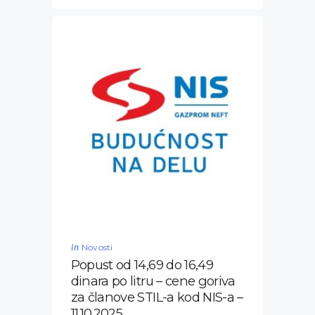
in
Novosti
Popust od 14,69 do 16,49
dinara po litru – cene goriva
za članove STIL-a kod NIS-a –
11.10.2025.