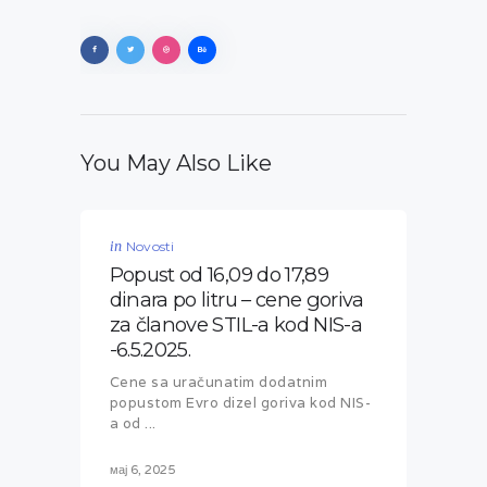
You May Also Like
in
Novosti
Popust od 16,09 do 17,89
dinara po litru – cene goriva
za članove STIL-a kod NIS-a
-6.5.2025.
Cene sa uračunatim dodatnim
popustom Evro dizel goriva kod NIS-
a od ...
мај 6, 2025