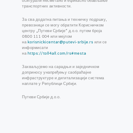
осигурали несметано и ефикасно обављање
транспортних активности.
За сва додатна питања и техничку подршку,
превозници се могу обратити Корисничком
центру „Путеви Србије“ д.о.о. путем броја
0800 111 004 или мејлом
на
korisnickicentar@putevi-srbije.rs
или се
информисати
на
https://toll4all.com/rs#mesta
Захваљујемо на сарадњи и заједничком
доприносу унапређењу саобраћајне
инфраструктуре и дигитализацији система
наплате у Републици Србији.
Путеви Србије д.о.о.