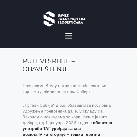
O NAMA
NOVOSTI
PUTEVI SRBIJE –
MISIJA I VIZIJA
OBAVEŠTENJE
CILJEVI
Преносимо Вам у потпуности обавештење
које смо добили од Путева Србије:
KOMERCIJALNE
POVOLJNOSTI
„Путеви Србије“ д.о.о. обавештава пословна
удружења превозника да је, у складу са
GALERIJA
Законом о накнадама за коришћење јавних
добара, од 1. јануара 2026. године
обавезна
употреба ТАГ уређаја за сва
возила
IV
категорије
– тешка теретна