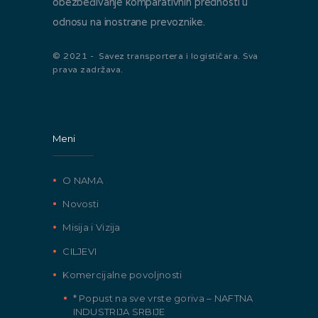
obezbeđivanje komparativnih prednosti u
odnosu na inostrane prevoznike.
© 2021 - Savez transportera i logističara. Sva
prava zadržava.
Meni
O NAMA
Novosti
Misija i Vizija
CILJEVI
Komercijalne povoljnosti
* Popust na sve vrste goriva – NAFTNA
INDUSTRIJA SRBIJE