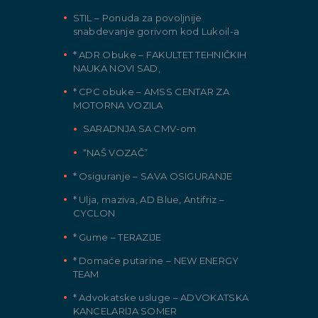
STIL – Ponuda za povoljnije
snabdevanje gorivom kod Lukoil-a
* ADR Obuke – FAKULTET TEHNIČKIH
NAUKA NOVI SAD,
* CPC obuke – AMSS CENTAR ZA
MOTORNA VOZILA
SARADNJA SA CMV-om
“NAŠ VOZAČ”
* Osiguranje – SAVA OSIGURANJE
* Ulja, maziva, AD Blue, Antifriz –
CYCLON
* Gume – TERAZIJE
* Domaće putarine – NEW ENERGY
TEAM
* Advokatske usluge – ADVOKATSKA
KANCELARIJA SOMER