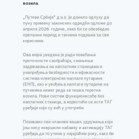
возила
.
„Путеви Србије“ д.о.о. је донело одлуку да
пуну примену законских одредби одложе до
априла 2026. године, како би се обезбедио
прелазни период и техника подршка за све
кориснике.
Ова мера уведена је ради повећања
проточности саобраћаја, смањења
задржавања на наплатним станицама и
унапређења безбедности и ефикасности
система електронске наплате путарине
(ЕНП), као и увођења наплате путарине на
путевима нижег реда за тешка теретна
возила. Нови систем функционисаће без
наплатних станица, а користиће се исти ТАГ
уређаји који су већ у употреби.
Позивамо све чланове ваших удружења који
још нису извршили набавку и активацију ТАГ
уређаја да то учине у најкраћем року, како би