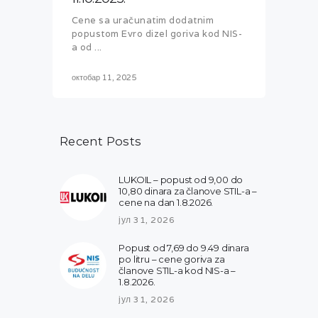
Cene sa uračunatim dodatnim
popustom Evro dizel goriva kod NIS-
a od ...
октобар 11, 2025
Recent Posts
LUKOIL – popust od 9,00 do
10,80 dinara za članove STIL-a –
cene na dan 1.8.2026.
јул 31, 2026
Popust od 7,69 do 9.49 dinara
po litru – cene goriva za
članove STIL-a kod NIS-a –
1.8.2026.
јул 31, 2026