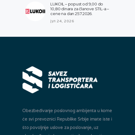
LUKOIL – popust od 9,00 do
10,80 dinara za članove STIL-a –
cene na dan 25.7.2026.
јул 24, 2026
Obezbeđivanje poslovnog ambijenta u kome
će svi prevoznici Republike Srbije imate iste i
što povoljnije uslove za poslovanje, uz