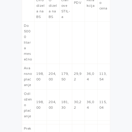
PDV
o
dizel
dizel
ove
kcija
cena
a na
a na
STIL-
BS
BS
a
Do
500
0
litar
a
mes
ečno
Ava
nsno
198,
204,
179,
29,9
36,0
113,
plać
00
00
50
2
4
54
anje
Odl
ožen
198,
204,
181,
30,2
36,0
115,
o
00
00
30
2
4
04
plać
anje
Prek