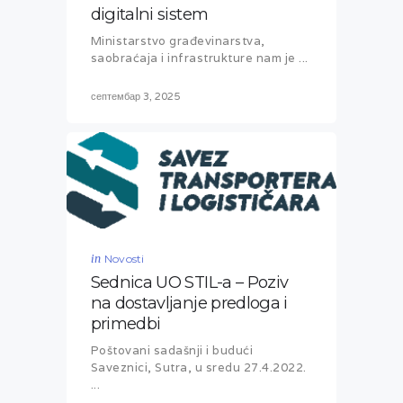
digitalni sistem
Ministarstvo građevinarstva,
saobraćaja i infrastrukture nam je ...
септембар 3, 2025
in
Novosti
Sednica UO STIL-a – Poziv
na dostavljanje predloga i
primedbi
Poštovani sadašnji i budući
Saveznici, Sutra, u sredu 27.4.2022.
...