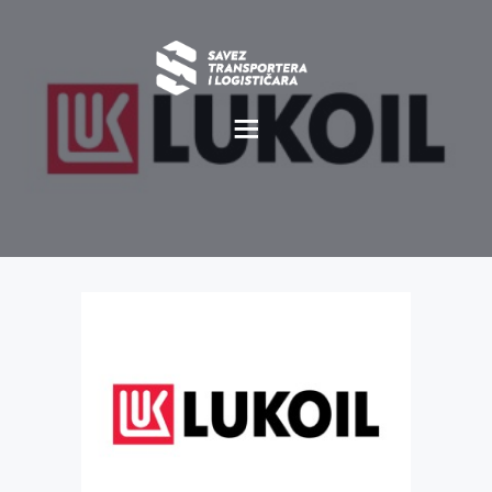
O NAMA
NOVOSTI
MISIJA I VIZIJA
CILJEVI
KOMERCIJALNE
POVOLJNOSTI
GALERIJA