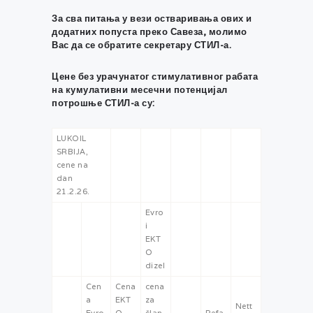
За сва питања у вези остваривања ових и
додатних попуста преко Савеза, молимо
Вас да се обратите секретару СТИЛ-а.
Цене без урачунатог стимулативног рабата
на кумулативни месечни потенцијал
потрошње СТИЛ-а су:
LUKOIL
SRBIJA,
cene na
dan
21.2.26.
Evro
i
EKT
O
dizel
Cen
Cena
cena
a
EKT
za
Nett
Evro
O
član
Refa