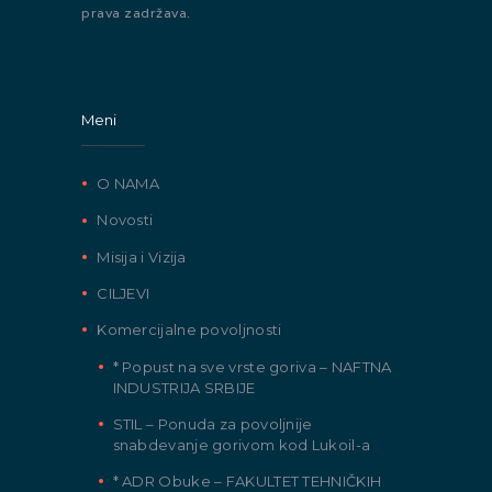
prava zadržava.
Meni
O NAMA
Novosti
Misija i Vizija
CILJEVI
Komercijalne povoljnosti
* Popust na sve vrste goriva – NAFTNA
INDUSTRIJA SRBIJE
STIL – Ponuda za povoljnije
snabdevanje gorivom kod Lukoil-a
* ADR Obuke – FAKULTET TEHNIČKIH