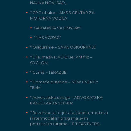
NAUKA NOVI SAD,
* CPC obuke – AMSS CENTAR ZA
MOTORNA VOZILA
SARADNJA SA CMV-om
“NAŠ VOZAČ”
* Osiguranje – SAVA OSIGURANJE
* Ulja, maziva, AD Blue, Antifriz –
CYCLON
* Gume – TERAZIJE
* Domaće putarine – NEW ENERGY
TEAM
* Advokatske usluge – ADVOKATSKA
KANCELARIJA SOMER
* Rezervacija trajekata, tunela, mostova
i intermodalnih pruga na svim
postojećim rutama – TLT PARTNERS