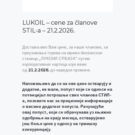
LUKOIL – cene za članove
STIL-a – 21.2.2026.
Достављамо Вам цене, за наше чланове, за
преузимање горива на мрежи бензинских
станица „ЛУКОИЛ СРБИЈА“ путем
корпоративних картица које важе
од
21.2.2026.
до наредне промене.
Напомињемо да се на ове цене остварују и
додатни, не мали, попуст који се односи на
потенцијал потрошње свих чланова СТИЛ-
а, позовите нас за прецизније информације
о висини додатног попуста. Рачунајући
овај попуст, који се обрачунава уз књижно
одобрење на крају месеца, остварујемо
још боље цене у односу на тржишну
конкуренцију.