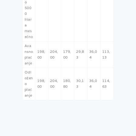
o
500
0
litar
a
mes
ečno
Ava
nsno
198,
204,
179,
29,8
36,0
113,
plać
00
00
00
3
4
13
anje
Odl
ožen
198,
204,
180,
30,1
36,0
114,
o
00
00
80
3
4
63
plać
anje