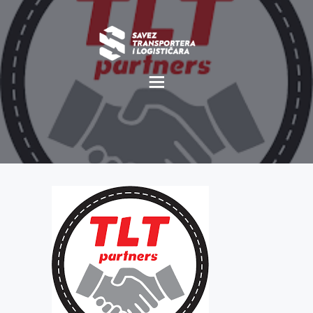
O NAMA
NOVOSTI
MISIJA I VIZIJA
CILJEVI
KOMERCIJALNE
POVOLJNOSTI
GALERIJA