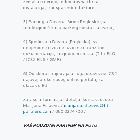
zemalja u evropi, jednostavna i brza
instalacija, transparentne fakture
3) Parking u Doveru i širom Engleske (sa
tendecijom širenja parking mesta i u evropi)
4) Špedicija u Doveru (Engleska), svi
neophodne izvozne, uvozne i tranzitne
dokumentacije, na jednom mestu (T1 / ELO
/ ICS2 ENS / GMR)
5) Od skora i najnovija usluga obavezne ICS2
najave, preko naseg online portala, za
ulazak u EU
za vise informacija i detalja, kontakt osoba
Marijana Filipovic /
marijana.filipovic@tlt-
partners.com
/ 060 0274700 /
VAŠ POUZDAN PARTNER NA PUTU