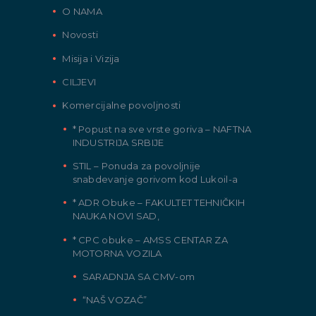
O NAMA
Novosti
Misija i Vizija
CILJEVI
Komercijalne povoljnosti
* Popust na sve vrste goriva – NAFTNA
INDUSTRIJA SRBIJE
STIL – Ponuda za povoljnije
snabdevanje gorivom kod Lukoil-a
* ADR Obuke – FAKULTET TEHNIČKIH
NAUKA NOVI SAD,
* CPC obuke – AMSS CENTAR ZA
MOTORNA VOZILA
SARADNJA SA CMV-om
“NAŠ VOZAČ”