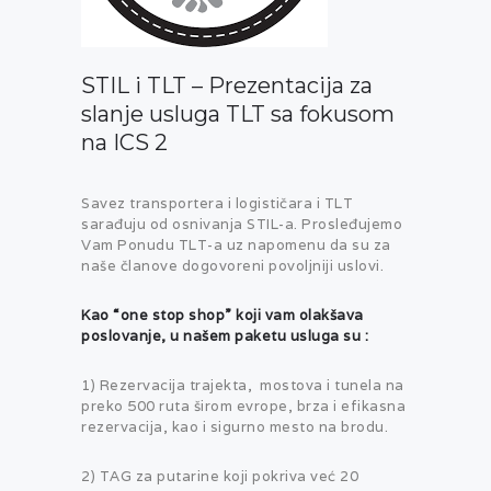
STIL i TLT – Prezentacija za
slanje usluga TLT sa fokusom
na ICS 2
Savez transportera i logističara i TLT
sarađuju od osnivanja STIL-a. Prosleđujemo
Vam Ponudu TLT-a uz napomenu da su za
naše članove dogovoreni povoljniji uslovi.
Kao “one stop shop” koji vam olakšava
poslovanje, u našem paketu usluga su :
1) Rezervacija trajekta, mostova i tunela na
preko 500 ruta širom evrope, brza i efikasna
rezervacija, kao i sigurno mesto na brodu.
2) TAG za putarine koji pokriva već 20