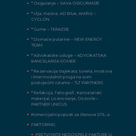
* Osiguranje – SAVA OSIGURANJE
* Ulja, maziva, AD Blue, Antifriz –
CYCLON
* Gume – TERAZIJE
* Domaće putarine – NEW ENERGY
TEAM
* Advokatske usluge – ADVOKATSKA
KANCELARIJA SOMER
* Rezervacija trajekata, tunela, mostova
i intermodalnih pruga na svim
postojećim rutama – TLT PARTNERS
* Refakcija, Tahografi , Kancelariski
materijal, Licenciranje, Dozvole –
PARTNER UNICUS
Komercijalni popusti za članove STIL-a
FAKTORING
PRETVORITE NEDOSPELE FAKTURE U