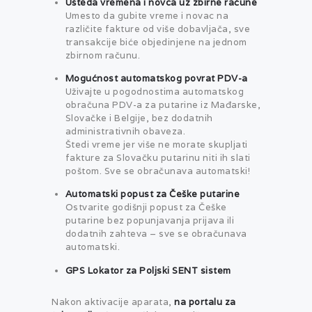
Ušteda vremena i novca uz zbirne račune
Umesto da gubite vreme i novac na
različite fakture od više dobavljača, sve
transakcije biće objedinjene na jednom
zbirnom računu.
Mogućnost automatskog povrat PDV-a
Uživajte u pogodnostima automatskog
obračuna PDV-a za putarine iz Mađarske,
Slovačke i Belgije, bez dodatnih
administrativnih obaveza.
Štedi vreme jer više ne morate skupljati
fakture za Slovačku putarinu niti ih slati
poštom. Sve se obračunava automatski!
Automatski popust za Češke putarine
Ostvarite godišnji popust za Češke
putarine bez popunjavanja prijava ili
dodatnih zahteva – sve se obračunava
automatski.
GPS Lokator za Poljski SENT sistem
Nakon aktivacije aparata,
na portalu za