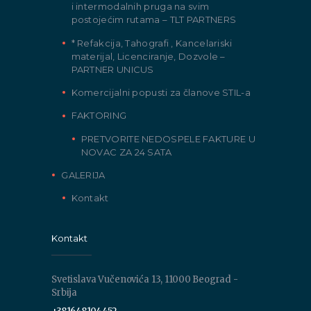
i intermodalnih pruga na svim
postojećim rutama – TLT PARTNERS
* Refakcija, Tahografi , Kancelariski
materijal, Licenciranje, Dozvole –
PARTNER UNICUS
Komercijalni popusti za članove STIL-a
FAKTORING
PRETVORITE NEDOSPELE FAKTURE U
NOVAC ZA 24 SATA
GALERIJA
Kontakt
Kontakt
Svetislava Vučenovića 13, 11000 Beograd -
Srbija