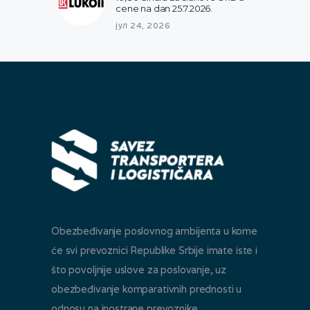
cene na dan 25.7.2026.
јул 24, 2026
Obezbeđivanje poslovnog ambijenta u kome
će svi prevoznici Republike Srbije imate iste i
što povoljnije uslove za poslovanje, uz
obezbeđivanje komparativnih prednosti u
odnosu na inostrane prevoznike.