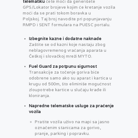
telematiku
ćete moći da generišete
GPS/Lokator brojeve kojim će kretanje vozila
moći da se prati tokom boravka u
Poljskoj. Taj broj navodite pri popunjavanju
RMPD i SENT formulara na PUESC portalu.
Izbegnite kazne i dodatne naknade
Zaštite se od kazni koje nastaju zbog
neblagovremenog vraćanja aparata u
Češkoj i slovačkoj mreži MYTO.
Fuel Guard za potpunu sigurnost
Transakcije za točenje goriva biće
odobrene samo ako su aparat i kartica u
krugu od 500m, što eliminiše mogućnost
zloupotrebe kartice u slučaju krađe ili
kloniranja.
Napredne telematske usluge za praćenje
vozila
Pratite vozila uživo na mapi sa jasno
označenim stanicama za gorivo,
pranje, parking i popravku.