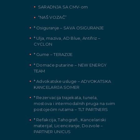
SARADNJA SA CMV-om
“NAŠ VOZAČ”
* Osiguranje – SAVA OSIGURANJE
* Ulja, maziva, AD Blue, Antifriz –
CYCLON
* Gume – TERAZIJE
* Domaće putarine – NEW ENERGY
TEAM
* Advokatske usluge – ADVOKATSKA
KANCELARIJA SOMER
* Rezervacija trajekata, tunela,
mostova i intermodalnih pruga na svim
postojećim rutama – TLT PARTNERS
* Refakcija, Tahografi , Kancelariski
materijal, Licenciranje, Dozvole –
PARTNER UNICUS