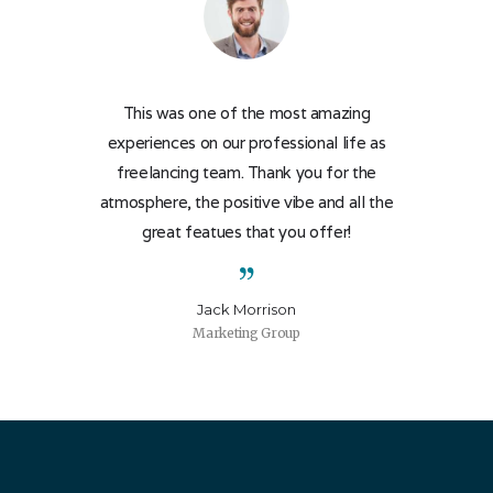
guys have an
This was one of the most amazing
All the 
 future and
experiences on our professional life as
were me
nk you very
freelancing team. Thank you for the
attention. 
ication of
atmosphere, the positive vibe and all the
project and
great featues that you offer!
a
Jack Morrison
Marketing Group