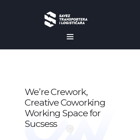
O NAMA
NOVOSTI
MISIJA I VIZIJA
CILJEVI
We’re Crework,
KOMERCIJALNE
Creative Coworking
POVOLJNOSTI
Working Space for
GALERIJA
Sucsess