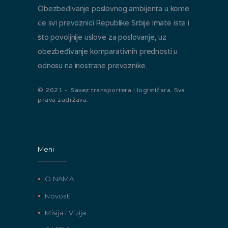
Obezbeđivanje poslovnog ambijenta u kome
će svi prevoznici Republike Srbije imate iste i
što povoljnije uslove za poslovanje, uz
obezbeđivanje komparativnih prednosti u
odnosu na inostrane prevoznike.
© 2021 - Savez transportera i logističara. Sva
prava zadržava.
Meni
O NAMA
Novosti
Misija i Vizija