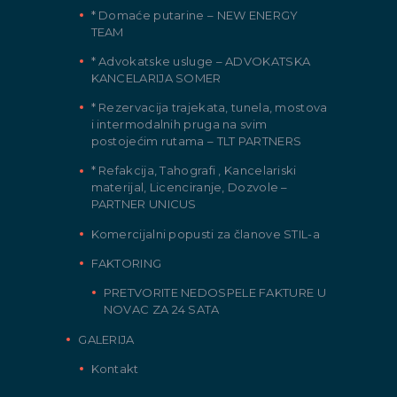
* Domaće putarine – NEW ENERGY
TEAM
* Advokatske usluge – ADVOKATSKA
KANCELARIJA SOMER
* Rezervacija trajekata, tunela, mostova
i intermodalnih pruga na svim
postojećim rutama – TLT PARTNERS
* Refakcija, Tahografi , Kancelariski
materijal, Licenciranje, Dozvole –
PARTNER UNICUS
Komercijalni popusti za članove STIL-a
FAKTORING
PRETVORITE NEDOSPELE FAKTURE U
NOVAC ZA 24 SATA
GALERIJA
Kontakt