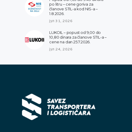
po litru – cene goriva za
članove STIL-a kod NIS-a –
1.8.2026.
јул 31, 2026
LUKOIL – popust od 9,00 do
10,80 dinara za članove STIL-a –
cene na dan 25.7.2026.
јул 24, 2026