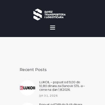
O NAMA
NOVOSTI
MISIJA I VIZIJA
CILJEVI
Recent Posts
KOMERCIJALNE
POVOLJNOSTI
LUKOIL – popust od 9,00 do
10,80 dinara za članove STIL-a –
GALERIJA
cene na dan 1.8.2026.
јул 31, 2026
Popust od 7,69 do 9.49 dinara