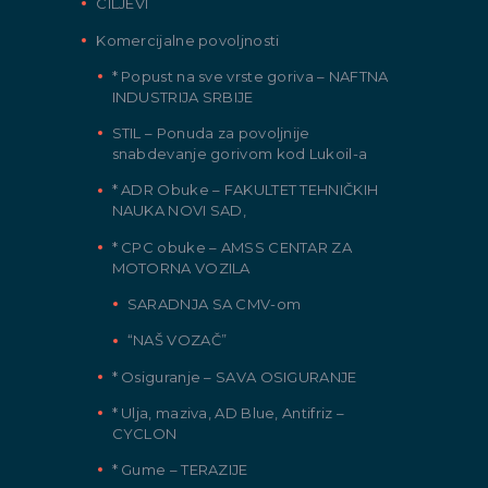
CILJEVI
Komercijalne povoljnosti
* Popust na sve vrste goriva – NAFTNA
INDUSTRIJA SRBIJE
STIL – Ponuda za povoljnije
snabdevanje gorivom kod Lukoil-a
* ADR Obuke – FAKULTET TEHNIČKIH
NAUKA NOVI SAD,
* CPC obuke – AMSS CENTAR ZA
MOTORNA VOZILA
SARADNJA SA CMV-om
“NAŠ VOZAČ”
* Osiguranje – SAVA OSIGURANJE
* Ulja, maziva, AD Blue, Antifriz –
CYCLON
* Gume – TERAZIJE