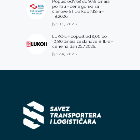
Popust od 7,69 do 9.49 dinara
po litru – cene goriva za
članove STIL-a kod NIS-a –
1.8.2026.
јул 31, 2026
LUKOIL – popust od 9,00 do
10,80 dinara za članove STIL-a –
cene na dan 25.7.2026.
јул 24, 2026