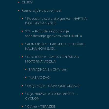
CILJEVI
Komercijalne povoljnosti
* Popust na sve vrste goriva – NAFTNA
INDUSTRIJA SRBIJE
STIL – Ponuda za povoljnije
snabdevanje gorivom kod Lukoil-a
* ADR Obuke – FAKULTET TEHNIČKIH
NAUKA NOVI SAD,
* CPC obuke – AMSS CENTAR ZA
MOTORNA VOZILA
SARADNJA SA CMV-om
“NAŠ VOZAČ”
* Osiguranje – SAVA OSIGURANJE
* Ulja, maziva, AD Blue, Antifriz –
CYCLON
* Gume – TERAZIJE