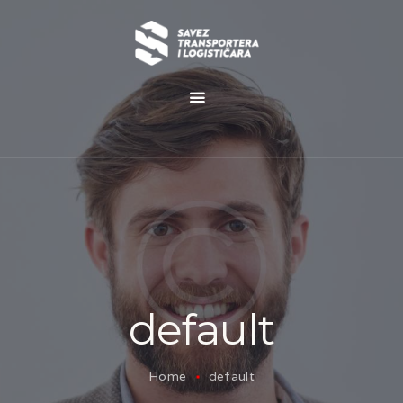
O NAMA
NOVOSTI
MISIJA I VIZIJA
CILJEVI
KOMERCIJALNE
POVOLJNOSTI
default
GALERIJA
Home
default