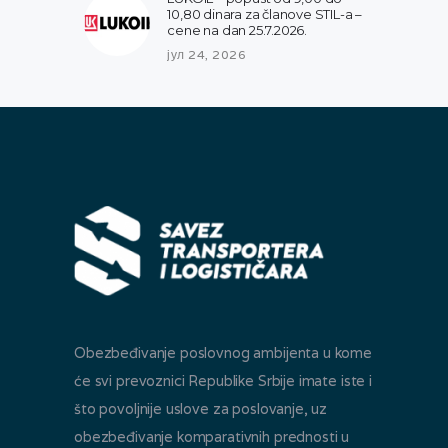
10,80 dinara za članove STIL-a –
cene na dan 25.7.2026.
јул 24, 2026
Obezbeđivanje poslovnog ambijenta u kome
će svi prevoznici Republike Srbije imate iste i
što povoljnije uslove za poslovanje, uz
obezbeđivanje komparativnih prednosti u