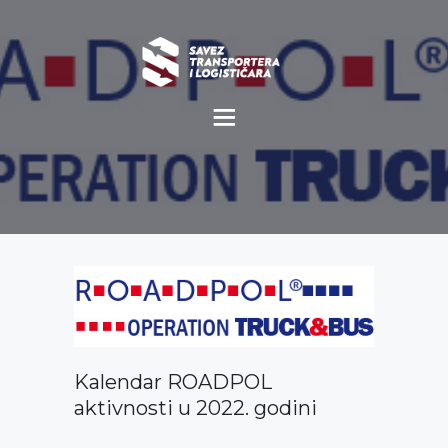
O NAMA
NOVOSTI
MISIJA I VIZIJA
CILJEVI
KOMERCIJALNE
POVOLJNOSTI
GALERIJA
Kalendar ROADPOL
aktivnosti u 2022. godini