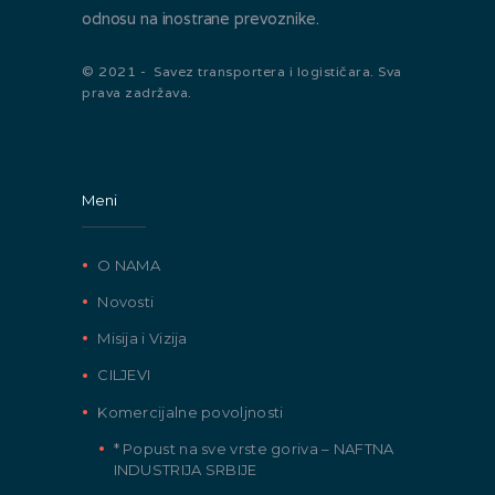
odnosu na inostrane prevoznike.
© 2021 - Savez transportera i logističara. Sva
prava zadržava.
Meni
O NAMA
Novosti
Misija i Vizija
CILJEVI
Komercijalne povoljnosti
* Popust na sve vrste goriva – NAFTNA
INDUSTRIJA SRBIJE