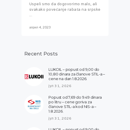
Uspeli smo da dogovorimo malo, ali
svakako povećanje rabata na srpske
...
април 4, 2023
Recent Posts
LUKOIL – popust od 9,00 do
10,80 dinara za članove STIL-a –
cene na dan 1.8.2026.
јул 31, 2026
Popust od 7,69 do 9.49 dinara
po litru – cene goriva za
članove STIL-a kod NIS-a –
1.8.2026.
јул 31, 2026
LUKOIL – popust od 9,00 do