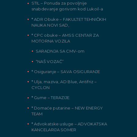
STIL – Ponuda za povoljnije
snabdevanje gorivom kod Lukoil-a
* ADR Obuke – FAKULTET TEHNIČKIH
NAUKA NOVI SAD,
* CPC obuke – AMSS CENTAR ZA
MOTORNA VOZILA
SARADNJA SA CMV-om
“NAŠ VOZAČ”
* Osiguranje – SAVA OSIGURANJE
* Ulja, maziva, AD Blue, Antifriz –
CYCLON
* Gume – TERAZIJE
* Domaće putarine – NEW ENERGY
TEAM
* Advokatske usluge – ADVOKATSKA
KANCELARIJA SOMER