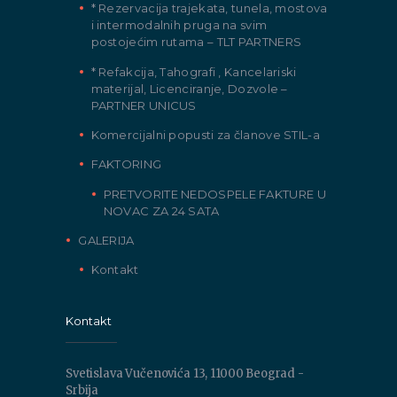
* Rezervacija trajekata, tunela, mostova
i intermodalnih pruga na svim
postojećim rutama – TLT PARTNERS
* Refakcija, Tahografi , Kancelariski
materijal, Licenciranje, Dozvole –
PARTNER UNICUS
Komercijalni popusti za članove STIL-a
FAKTORING
PRETVORITE NEDOSPELE FAKTURE U
NOVAC ZA 24 SATA
GALERIJA
Kontakt
Kontakt
Svetislava Vučenovića 13, 11000 Beograd -
Srbija