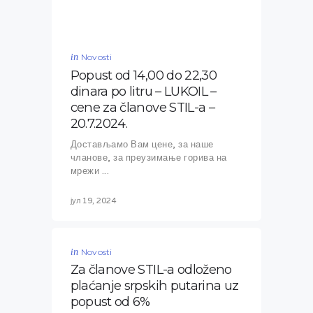
in
Novosti
Popust od 14,00 do 22,30
dinara po litru – LUKOIL –
cene za članove STIL-a –
20.7.2024.
Достављамо Вам цене, за наше
чланове, за преузимање горива на
мрежи ...
јул 19, 2024
in
Novosti
Za članove STIL-a odloženo
plaćanje srpskih putarina uz
popust od 6%