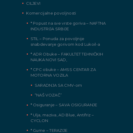
CILJEVI
Komercijalne povoljnosti
* Popust na sve vrste goriva – NAFTNA
INDUSTRIJA SRBIJE
STIL – Ponuda za povoljnije
snabdevanje gorivom kod Lukoil-a
* ADR Obuke – FAKULTET TEHNIČKIH
NAUKA NOVI SAD,
* CPC obuke – AMSS CENTAR ZA
MOTORNA VOZILA
SARADNJA SA CMV-om
“NAŠ VOZAČ”
* Osiguranje – SAVA OSIGURANJE
* Ulja, maziva, AD Blue, Antifriz –
CYCLON
* Gume – TERAZIJE