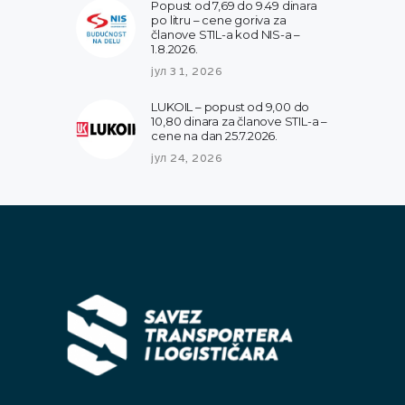
Popust od 7,69 do 9.49 dinara
po litru – cene goriva za
članove STIL-a kod NIS-a –
1.8.2026.
јул 31, 2026
LUKOIL – popust od 9,00 do
10,80 dinara za članove STIL-a –
cene na dan 25.7.2026.
јул 24, 2026