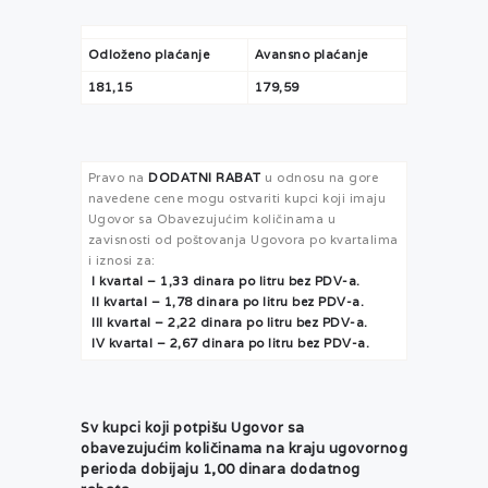
Odloženo plaćanje
Avansno plaćanje
181,15
179,59
Pravo na
DODATNI RABAT
u odnosu na gore
navedene cene mogu ostvariti kupci koji imaju
Ugovor sa Obavezujućim količinama u
zavisnosti od poštovanja Ugovora po kvartalima
i iznosi za:
I kvartal – 1,33
dinara po litru bez PDV-a.
II kvartal – 1,78 dinara po litru bez PDV-a.
III kvartal – 2,22 dinara po litru bez PDV-a.
IV kvartal – 2,67
dinara po litru bez PDV-a.
Sv kupci koji potpišu Ugovor sa
obavezujućim količinama na kraju ugovornog
perioda dobijaju 1,00 dinara dodatnog