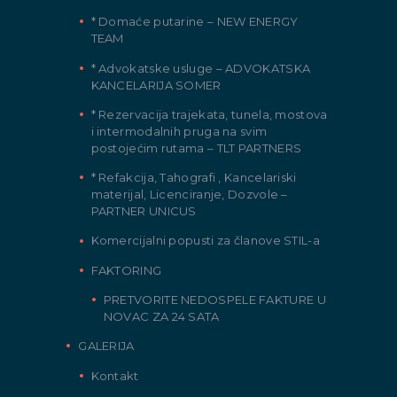
* Domaće putarine – NEW ENERGY
TEAM
* Advokatske usluge – ADVOKATSKA
KANCELARIJA SOMER
* Rezervacija trajekata, tunela, mostova
i intermodalnih pruga na svim
postojećim rutama – TLT PARTNERS
* Refakcija, Tahografi , Kancelariski
materijal, Licenciranje, Dozvole –
PARTNER UNICUS
Komercijalni popusti za članove STIL-a
FAKTORING
PRETVORITE NEDOSPELE FAKTURE U
NOVAC ZA 24 SATA
GALERIJA
Kontakt