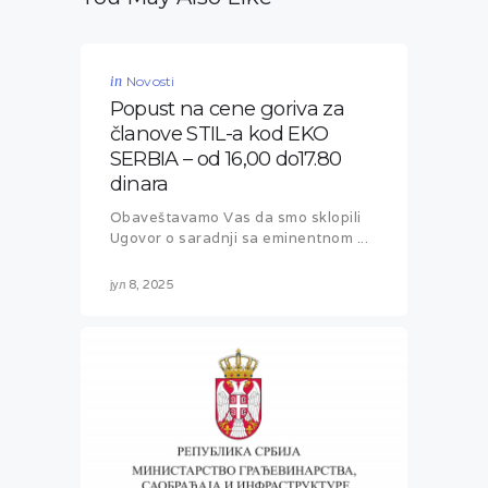
in
Novosti
Popust na cene goriva za
članove STIL-a kod EKO
SERBIA – od 16,00 do17.80
dinara
Obaveštavamo Vas da smo sklopili
Ugovor o saradnji sa eminentnom ...
јул 8, 2025