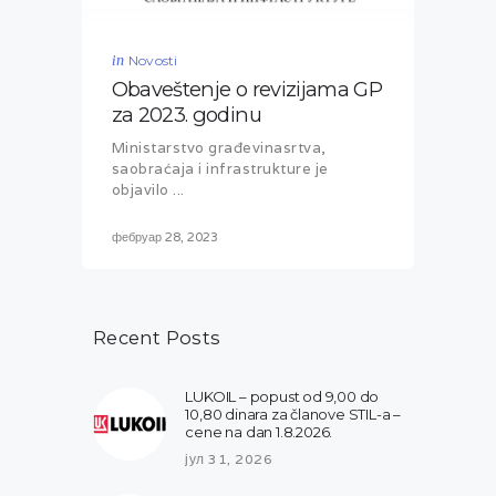
in
Novosti
Obaveštenje o revizijama GP
za 2023. godinu
Ministarstvo građevinasrtva,
saobraćaja i infrastrukture je
objavilo ...
фебруар 28, 2023
Recent Posts
LUKOIL – popust od 9,00 do
10,80 dinara za članove STIL-a –
cene na dan 1.8.2026.
јул 31, 2026