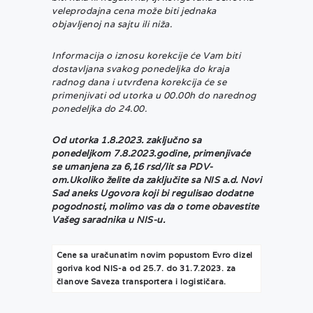
veleprodajna cena može biti jednaka
objavljenoj na sajtu ili niža.
Informacija o iznosu korekcije će Vam biti
dostavljana svakog ponedeljka do kraja
radnog dana i utvrđena korekcija će se
primenjivati od utorka u 00.00h do narednog
ponedeljka do 24.00.
Od utorka 1.8.2023. zaključno sa
ponedeljkom 7.8.2023.godine, primenjivaće
se umanjena za 6,16 rsd/lit sa PDV-
om.
Ukoliko želite da zaključite sa NIS a.d. Novi
Sad aneks Ugovora koji bi regulisao dodatne
pogodnosti, molimo vas da o tome obavestite
Vašeg saradnika u NIS-u.
Cene sa uračunatim novim popustom Evro dizel
goriva kod NIS-a od 25.7. do 31.7.2023. za
članove Saveza transportera i logističara.