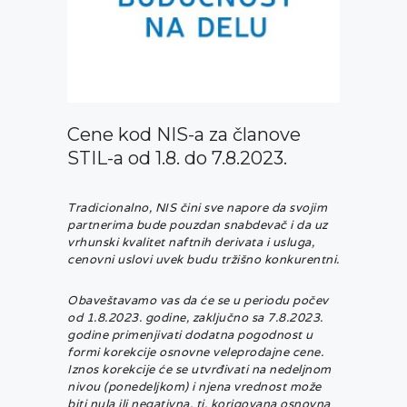
Cene kod NIS-a za članove
STIL-a od 1.8. do 7.8.2023.
Tradicionalno, NIS čini sve napore da svojim
partnerima bude pouzdan snabdevač i da uz
vrhunski kvalitet naftnih derivata i usluga,
cenovni uslovi uvek budu tržišno konkurentni.
Obaveštavamo vas da će se u periodu počev
od 1.8.2023. godine, zaključno sa 7.8.2023.
godine primenjivati dodatna pogodnost u
formi korekcije osnovne veleprodajne cene.
Iznos korekcije će se utvrđivati na nedeljnom
nivou (ponedeljkom) i njena vrednost može
biti nula ili negativna, tj. korigovana osnovna