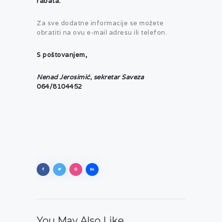
rabata.
Za sve dodatne informacije se možete
obratiti na ovu e-mail adresu ili telefon.
S poštovanjem,
Nenad Jerosimić, sekretar Saveza
064/8104452
You May Also Like