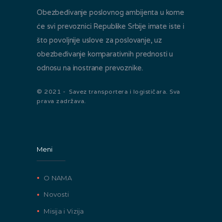
Obezbeđivanje poslovnog ambijenta u kome
će svi prevoznici Republike Srbije imate iste i
što povoljnije uslove za poslovanje, uz
obezbeđivanje komparativnih prednosti u
odnosu na inostrane prevoznike.
© 2021 - Savez transportera i logističara. Sva
prava zadržava.
Meni
O NAMA
Novosti
Misija i Vizija