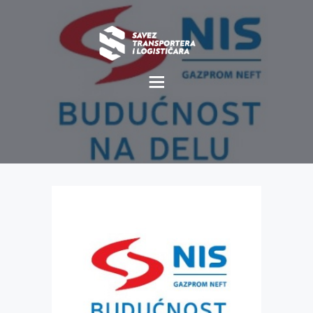
O NAMA
NOVOSTI
MISIJA I VIZIJA
CILJEVI
KOMERCIJALNE
POVOLJNOSTI
GALERIJA