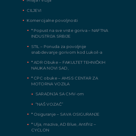
Misija i Vizija
CILJEVI
Komercijalne povoljnosti
* Popust na sve vrste goriva – NAFTNA
INDUSTRIJA SRBIJE
STIL – Ponuda za povoljnije
snabdevanje gorivom kod Lukoil-a
* ADR Obuke – FAKULTET TEHNIČKIH
NAUKA NOVI SAD,
* CPC obuke – AMSS CENTAR ZA
MOTORNA VOZILA
SARADNJA SA CMV-om
“NAŠ VOZAČ”
* Osiguranje – SAVA OSIGURANJE
* Ulja, maziva, AD Blue, Antifriz –
CYCLON