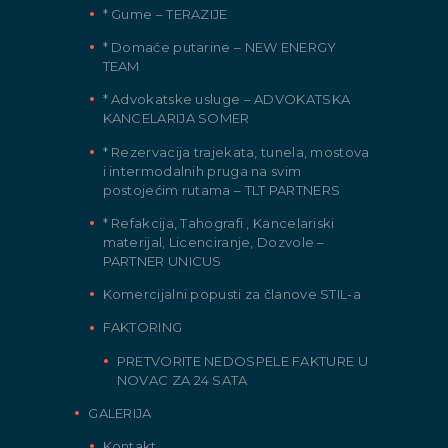
* Gume – TERAZIJE
* Domaće putarine – NEW ENERGY
TEAM
* Advokatske usluge – ADVOKATSKA
KANCELARIJA SOMER
* Rezervacija trajekata, tunela, mostova
i intermodalnih pruga na svim
postojećim rutama – TLT PARTNERS
* Refakcija, Tahografi , Kancelariski
materijal, Licenciranje, Dozvole –
PARTNER UNICUS
Komercijalni popusti za članove STIL-a
FAKTORING
PRETVORITE NEDOSPELE FAKTURE U
NOVAC ZA 24 SATA
GALERIJA
Kontakt