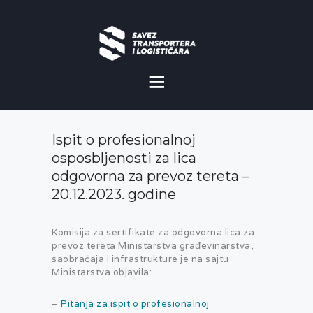
O NAMA
NOVOSTI
Ispit o profesionalnoj
MISIJA I VIZIJA
osposbljenosti za lica
odgovorna za prevoz tereta –
CILJEVI
20.12.2023. godine
KOMERCIJALNE
POVOLJNOSTI
Komisija za sertifikate za odgovorna lica za
prevoz tereta Ministarstva građevinarstva,
saobraćaja i infrastrukture je na sajtu
GALERIJA
Ministarstva objavila:
–
Pitanja za ispit o profesionalnoj