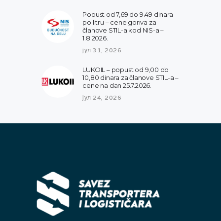
Popust od 7,69 do 9.49 dinara
po litru – cene goriva za
članove STIL-a kod NIS-a –
1.8.2026.
јул 31, 2026
LUKOIL – popust od 9,00 do
10,80 dinara za članove STIL-a –
cene na dan 25.7.2026.
јул 24, 2026