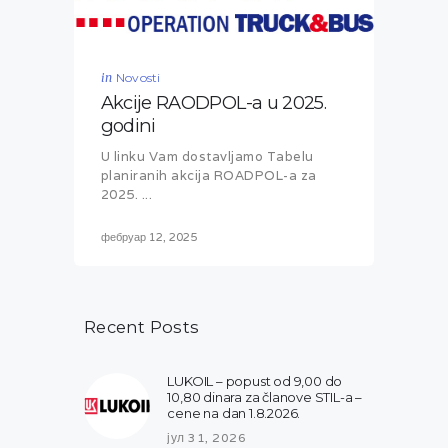
in
Novosti
Akcije RAODPOL-a u 2025.
godini
U linku Vam dostavljamo Tabelu
planiranih akcija ROADPOL-a za
2025. ...
фебруар 12, 2025
Recent Posts
LUKOIL – popust od 9,00 do
10,80 dinara za članove STIL-a –
cene na dan 1.8.2026.
јул 31, 2026