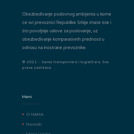
Obezbeđivanje poslovnog ambijenta u kome
će svi prevoznici Republike Srbije imate iste i
što povoljnije uslove za poslovanje, uz
obezbeđivanje komparativnih prednosti u
odnosu na inostrane prevoznike.
© 2021 - Savez transportera i logističara. Sva
prava zadržava.
Meni
O NAMA
Novosti