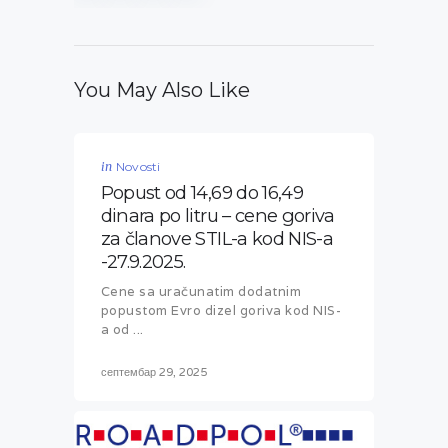
You May Also Like
in
Novosti
Popust od 14,69 do 16,49
dinara po litru – cene goriva
za članove STIL-a kod NIS-a
-27.9.2025.
Cene sa uračunatim dodatnim
popustom Evro dizel goriva kod NIS-
a od ...
септембар 29, 2025