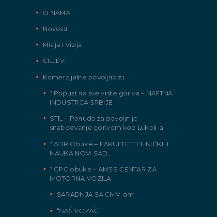
O NAMA
Novosti
Misija i Vizija
CILJEVI
Komercijalne povoljnosti
* Popust na sve vrste goriva – NAFTNA
INDUSTRIJA SRBIJE
STIL – Ponuda za povoljnije
snabdevanje gorivom kod Lukoil-a
* ADR Obuke – FAKULTET TEHNIČKIH
NAUKA NOVI SAD,
* CPC obuke – AMSS CENTAR ZA
MOTORNA VOZILA
SARADNJA SA CMV-om
“NAŠ VOZAČ”