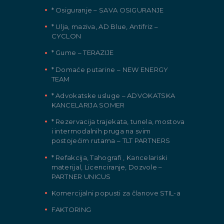
* Osiguranje – SAVA OSIGURANJE
* Ulja, maziva, AD Blue, Antifriz –
CYCLON
* Gume – TERAZIJE
* Domaće putarine – NEW ENERGY
TEAM
* Advokatske usluge – ADVOKATSKA
KANCELARIJA SOMER
* Rezervacija trajekata, tunela, mostova
i intermodalnih pruga na svim
postojećim rutama – TLT PARTNERS
* Refakcija, Tahografi , Kancelariski
materijal, Licenciranje, Dozvole –
PARTNER UNICUS
Komercijalni popusti za članove STIL-a
FAKTORING