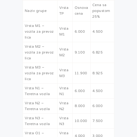
Cena sa
Vrsta
Osnova
Naziv grupe
popustom
TP
cena
25%
Vrsta M1 –
Vrsta
vozila za prevoz
6.000
4.500
M1
lica
Vrsta M2 –
Vrsta
vozila za prevoz
9.100
6.825
M2
lica
Vrsta M3 –
Vrsta
vozila za prevoz
11.900
8.925
M3
lica
Vrsta N1 –
Vrsta
6.000
4.500
Teretna vozila
N1
Vrsta N2 –
Vrsta
8.000
6.000
Teretna vozila
N2
Vrsta N3 –
Vrsta
10.000
7.500
Teretna vozila
N3
Vrsta O1 –
Vrsta
4.000
3.000