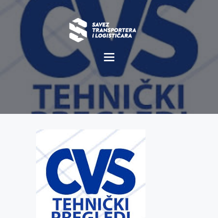
O NAMA
NOVOSTI
MISIJA I VIZIJA
CILJEVI
KOMERCIJALNE
POVOLJNOSTI
GALERIJA