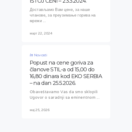
ISTOJ CENI – 23.3.2024.
Достављамо Вам цене, за наше
чланове, за преузимање горива на
мрежи ...
март 22, 2024
in
Novosti
Popust na cene goriva za
članove STIL-a od 15,00 do
16,80 dinara kod EKO SERBIA
– na dan 25.5.2026.
Obaveštavamo Vas da smo sklopili
Ugovor o saradnji sa eminentnom ...
мај 25, 2026