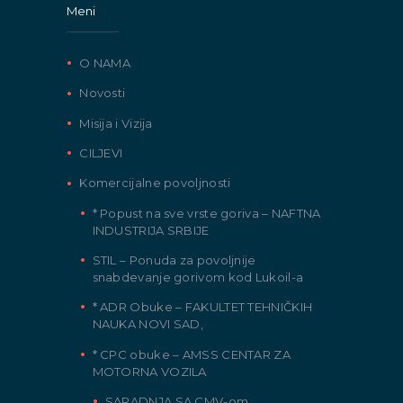
Meni
O NAMA
Novosti
Misija i Vizija
CILJEVI
Komercijalne povoljnosti
* Popust na sve vrste goriva – NAFTNA
INDUSTRIJA SRBIJE
STIL – Ponuda za povoljnije
snabdevanje gorivom kod Lukoil-a
* ADR Obuke – FAKULTET TEHNIČKIH
NAUKA NOVI SAD,
* CPC obuke – AMSS CENTAR ZA
MOTORNA VOZILA
SARADNJA SA CMV-om