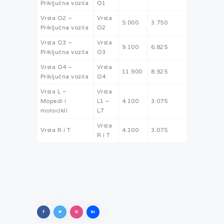
Priključna vozila
O1
Vrsta O2 –
Vrsta
5.000
3.750
Priključna vozila
O2
Vrsta O3 –
Vrsta
9.100
6.825
Priključna vozila
O3
Vrsta O4 –
Vrsta
11.900
8.925
Priključna vozila
O4
Vrsta L –
Vrsta
Mopedi i
L1 –
4.100
3.075
motocikli
L7
Vrsta
Vrsta R i T
4.100
3.075
R i T