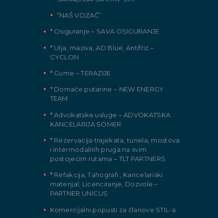
“NAŠ VOZAČ”
* Osiguranje – SAVA OSIGURANJE
* Ulja, maziva, AD Blue, Antifriz –
CYCLON
* Gume – TERAZIJE
* Domaće putarine – NEW ENERGY
TEAM
* Advokatske usluge – ADVOKATSKA
KANCELARIJA SOMER
* Rezervacija trajekata, tunela, mostova
i intermodalnih pruga na svim
postojećim rutama – TLT PARTNERS
* Refakcija, Tahografi , Kancelariski
materijal, Licenciranje, Dozvole –
PARTNER UNICUS
Komercijalni popusti za članove STIL-a