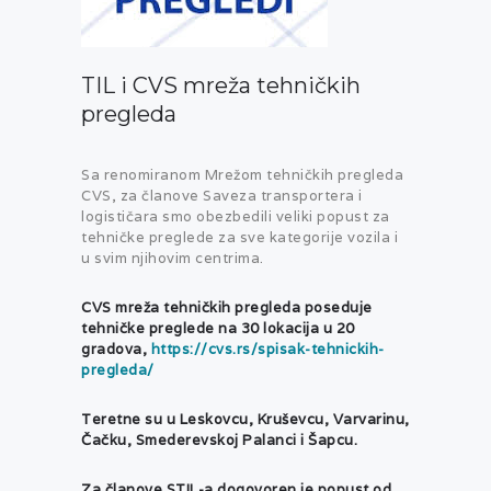
TIL i CVS mreža tehničkih
pregleda
Sa renomiranom Mrežom tehničkih pregleda
CVS, za članove Saveza transportera i
logističara smo obezbedili veliki popust za
tehničke preglede za sve kategorije vozila i
u svim njihovim centrima.
CVS mreža tehničkih pregleda poseduje
tehničke preglede na 30 lokacija u 20
gradova,
https://cvs.rs/spisak-tehnickih-
pregleda/
Teretne su u Leskovcu, Kruševcu, Varvarinu,
Čačku, Smederevskoj Palanci i Šapcu.
Za članove STIL-a dogovoren je popust od