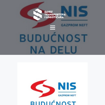
O NAMA
NOVOSTI
MISIJA I VIZIJA
CILJEVI
KOMERCIJALNE
POVOLJNOSTI
GALERIJA