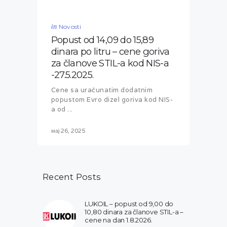
in
Novosti
Popust od 14,09 do 15,89
dinara po litru – cene goriva
za članove STIL-a kod NIS-a
-27.5.2025.
Cene sa uračunatim dodatnim
popustom Evro dizel goriva kod NIS-
a od ...
мај 26, 2025
Recent Posts
LUKOIL – popust od 9,00 do
10,80 dinara za članove STIL-a –
cene na dan 1.8.2026.