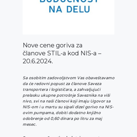
Nove cene goriva za
članove STIL-a kod NIS-a –
20.6.2024.
Sa osobitim zadovoljstvom Vas obaveštavamo
da će redovni popust za članove Saveza
transportera i logističara, a zahvaljujući
prelasku ukupne potrošnje Saveznika na viši
nivo, svi na naši članovi koji imaju Ugovor sa
NIS-om i u martu su sipali dizel gorivo na NIS-
ovim pumpama, dobiti dodatno knjižno
odobrenje od 0,60 dinara po litru za maj
mesec.