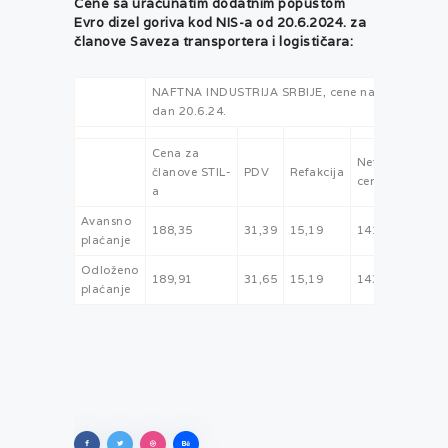
Cene sa uračunatim dodatnim popustom
Evro dizel goriva kod NIS-a od 20.6.2024. za
članove Saveza transportera i logističara:
NAFTNA INDUSTRIJA SRBIJE, cene na
dan 20.6.24.
Cena za
Netto
članove STIL-
PDV
Refakcija
cena
a
Avansno
188,35
31,39
15,19
141,77
plaćanje
Odloženo
189,91
31,65
15,19
143,07
plaćanje