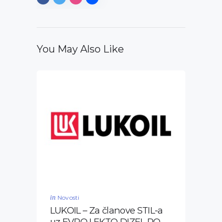
You May Also Like
in
Novosti
LUKOIL – Za članove STIL-a
uz EVRO I EKTO DIZEL PO