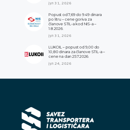
јул 31, 2026
Popust od 7,69 do 9.49 dinara
po litru – cene goriva za
članove STIL-a kod NIS-a –
1.8.2026.
јул 31, 2026
LUKOIL – popust od 9,00 do
10,80 dinara za članove STIL-a –
cene na dan 25.7.2026.
јул 24, 2026