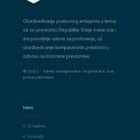
Obezbeđivanje poslovnog ambijenta u kome
će svi prevoznici Republike Srbije imate iste i
što povoljnije uslove za poslovanje, uz
obezbeđivanje komparativnih prednosti u
odnosu na inostrane prevoznike.
© 2021 - Savez transportera i logističara. Sva
prava zadržava.
Meni
O NAMA
Novosti