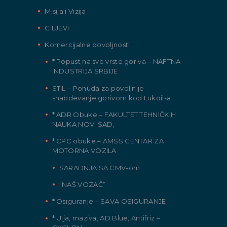
Misija i Vizija
CILJEVI
Komercijalne povoljnosti
* Popust na sve vrste goriva – NAFTNA
INDUSTRIJA SRBIJE
STIL – Ponuda za povoljnije
snabdevanje gorivom kod Lukoil-a
* ADR Obuke – FAKULTET TEHNIČKIH
NAUKA NOVI SAD,
* CPC obuke – AMSS CENTAR ZA
MOTORNA VOZILA
SARADNJA SA CMV-om
“NAŠ VOZAČ”
* Osiguranje – SAVA OSIGURANJE
* Ulja, maziva, AD Blue, Antifriz –