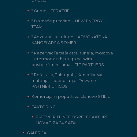
CYCLON
* Gume – TERAZIJE
* Domaće putarine – NEW ENERGY
TEAM
* Advokatske usluge – ADVOKATSKA
KANCELARIJA SOMER
* Rezervacija trajekata, tunela, mostova
i intermodalnih pruga na svim
postojećim rutama – TLT PARTNERS
* Refakcija, Tahografi , Kancelariski
materijal, Licenciranje, Dozvole –
PARTNER UNICUS
Komercijalni popusti za članove STIL-a
FAKTORING
PRETVORITE NEDOSPELE FAKTURE U
NOVAC ZA 24 SATA
GALERIJA