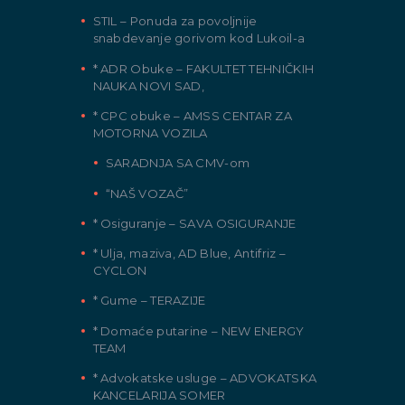
STIL – Ponuda za povoljnije
snabdevanje gorivom kod Lukoil-a
* ADR Obuke – FAKULTET TEHNIČKIH
NAUKA NOVI SAD,
* CPC obuke – AMSS CENTAR ZA
MOTORNA VOZILA
SARADNJA SA CMV-om
“NAŠ VOZAČ”
* Osiguranje – SAVA OSIGURANJE
* Ulja, maziva, AD Blue, Antifriz –
CYCLON
* Gume – TERAZIJE
* Domaće putarine – NEW ENERGY
TEAM
* Advokatske usluge – ADVOKATSKA
KANCELARIJA SOMER