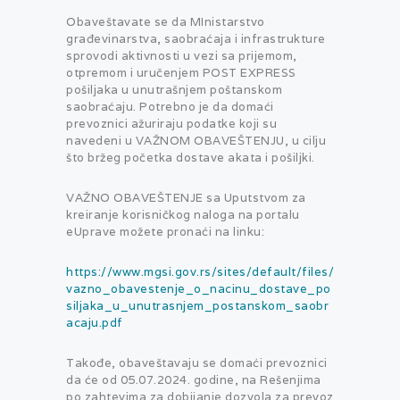
Obaveštavate se da MInistarstvo
građevinarstva, saobraćaja i infrastrukture
sprovodi aktivnosti u vezi sa prijemom,
otpremom i uručenjem POST EXPRESS
pošiljaka u unutrašnjem poštanskom
saobraćaju. Potrebno je da domaći
prevoznici ažuriraju podatke koji su
navedeni u VAŽNOM OBAVEŠTENJU, u cilju
što bržeg početka dostave akata i pošiljki.
VAŽNO OBAVEŠTENJE sa Uputstvom za
kreiranje korisničkog naloga na portalu
eUprave možete pronaći na linku:
https://www.mgsi.gov.rs/sites/default/files/
vazno_obavestenje_o_nacinu_dostave_po
siljaka_u_unutrasnjem_postanskom_saobr
acaju.pdf
Takođe, obaveštavaju se domaći prevoznici
da će od 05.07.2024. godine, na Rešenjima
po zahtevima za dobijanje dozvola za prevoz