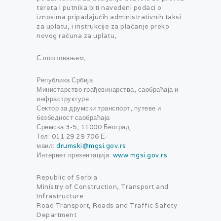
tereta I putnika biti navedeni podaci o
iznosima pripadajućih administrativnih taksi
za uplatu, i instrukcije za plaćanje preko
novog računa za uplatu,
С поштовањем,
Република Србија
Министарство грађевинарства, саобраћаја и
инфраструктуре
Сектор за друмски транспорт, путеве и
безбедност саобраћаја
Сремска 3-5, 11000 Београд
Тел: 011 29 29 706 Е-
маил:
drumski@mgsi.gov.rs
Интернет презентација:
www.mgsi.gov.rs
Republic of Serbia
Ministry of Construction, Transport and
Infrastructure
Road Transport, Roads and Traffic Safety
Department