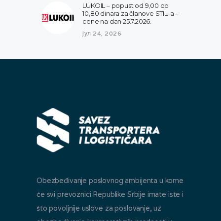
LUKOIL – popust od 9,00 do
10,80 dinara za članove STIL-a –
cene na dan 25.7.2026.
јул 24, 2026
Obezbeđivanje poslovnog ambijenta u kome
će svi prevoznici Republike Srbije imate iste i
što povoljnije uslove za poslovanje, uz