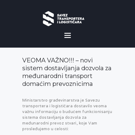
O NAMA
NOVOSTI
VEOMA VAŽNO!!! – novi
MISIJA I VIZIJA
sistem dostavljanja dozvola za
međunarodni transport
CILJEVI
domaćim prevoznicima
KOMERCIJALNE
POVOLJNOSTI
Ministarstvo građevinarstva je Savezu
transportera i logističara dostavilo veoma
važnu informaciju o budućem funkcionisanju
GALERIJA
sistema dostavljanja dozvola za
međunarodni prevoz stvari, koje Vam
prosleđujemo u celosti: