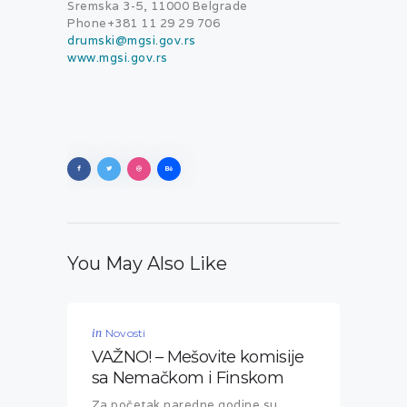
Sremska 3-5, 11000 Belgrade
Phone+381 11 29 29 706
drumski@mgsi.gov.rs
www.mgsi.gov.rs
You May Also Like
in
Novosti
VAŽNO! – Mešovite komisije
sa Nemačkom i Finskom
Za početak naredne godine su