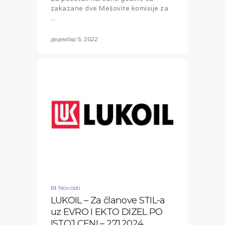
zakazane dve Mešovite komisije za
...
децембар 5, 2022
in
Novosti
LUKOIL – Za članove STIL-a
uz EVRO I EKTO DIZEL PO
ISTOJ CENI – 27.1.2024.