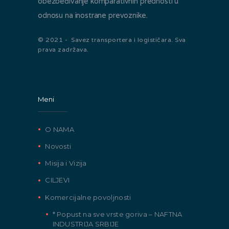
obezbeđivanje komparativnih prednosti u
odnosu na inostrane prevoznike.
© 2021 - Savez transportera i logističara. Sva
prava zadržava.
Meni
O NAMA
Novosti
Misija i Vizija
CILJEVI
Komercijalne povoljnosti
* Popust na sve vrste goriva – NAFTNA
INDUSTRIJA SRBIJE