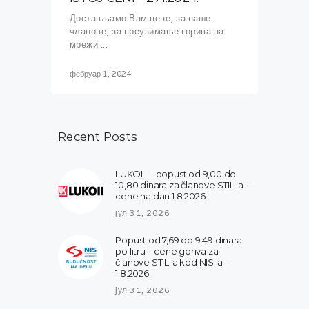
Достављамо Вам цене, за наше
чланове, за преузимање горива на
мрежи ...
фебруар 1, 2024
Recent Posts
LUKOIL – popust od 9,00 do
10,80 dinara za članove STIL-a –
cene na dan 1.8.2026.
јул 31, 2026
Popust od 7,69 do 9.49 dinara
po litru – cene goriva za
članove STIL-a kod NIS-a –
1.8.2026.
јул 31, 2026