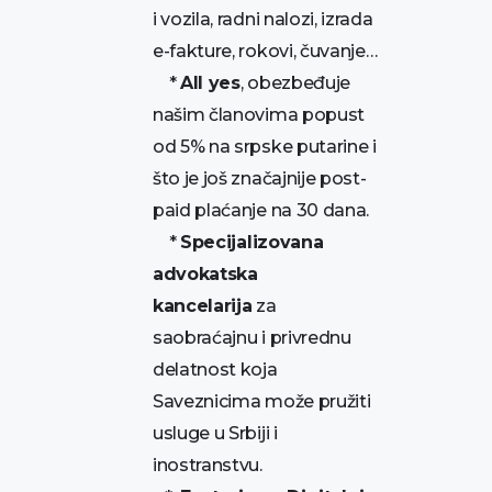
i vozila, radni nalozi, izrada
e-fakture, rokovi, čuvanje…
*
All yes
, obezbeđuje
našim članovima popust
od 5% na srpske putarine i
što je još značajnije post-
paid plaćanje na 30 dana.
*
Specijalizovana
advokatska
kancelarija
za
saobraćajnu i privrednu
delatnost koja
Saveznicima može pružiti
usluge u Srbiji i
inostranstvu.