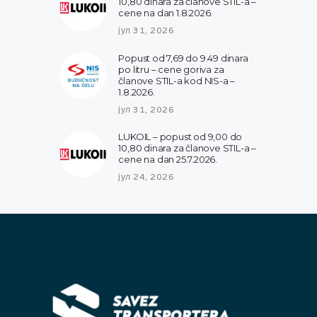
10,80 dinara za članove STIL-a –
cene na dan 1.8.2026.
јул 31, 2026
Popust od 7,69 do 9.49 dinara
po litru – cene goriva za
članove STIL-a kod NIS-a –
1.8.2026.
јул 31, 2026
LUKOIL – popust od 9,00 do
10,80 dinara za članove STIL-a –
cene na dan 25.7.2026.
јул 24, 2026