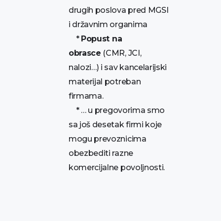
drugih poslova pred MGSI
i državnim organima
*
Popust na
obrasce
(CMR, JCI,
nalozi…) i sav kancelarijski
materijal potreban
firmama.
* … u pregovorima smo
sa još desetak firmi koje
mogu prevoznicima
obezbediti razne
komercijalne povoljnosti.