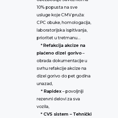
10% popusta na sve
usluge koje CMV pruža:
CPC obuke, homologacija,
laboratorijska ispitivanja,
prioritet u tretmanu…
*
Refakcija akcize na
plaćeno dizel gorivo
–
obrada dokumentacije u
svrhu refakcije akcize na
dizel gorivo do pet godina
unazad,
* Rapidex
– povoljniji
rezervni delovi za sva
vozila,
* CVS sistem – Tehnički