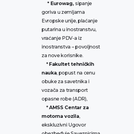
* Eurowag,
sipanje
goriva u zemljama
Evropske unije, plaćanje
putarina u inostranstvu,
vraćanje PDV-a iz
inostranstva – povoljnost
za nove korisnike.
*
Fakultet tehničkih
nauka
, popust na cenu
obuke za savetnika i
vozača za transport
opasne robe (ADR),
*
AMSS Centar za
motorna vozila
,
ekskluzivni Ugovor
obezbeđuje Saveznicima