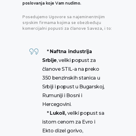
poslovanja koje Vam nudimo.
Posedujemo Ugovore sa najeminentnijim
srpskim firmama kojima se obezbeđuju
komercijalni popusti za članove Saveza, i to:
*
Naftna industrija
Srbije
, veliki popust za
članove STIL-a na preko
350 benzinskih stanica u
Srbiji i popust u Bugarskoj,
Rumuniji i Bosni i
Hercegovini.
*
Lukoil,
veliki popust sa
istom cenom za Evro i
Ekto dizel gorivo,