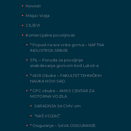
Novosti
Misija i Vizija
CILJEVI
Komercijalne povoljnosti
* Popust na sve vrste goriva – NAFTNA
INDUSTRIJA SRBIJE
STIL – Ponuda za povoljnije
snabdevanje gorivom kod Lukoil-a
* ADR Obuke – FAKULTET TEHNIČKIH
NAUKA NOVI SAD,
* CPC obuke – AMSS CENTAR ZA
MOTORNA VOZILA
SARADNJA SA CMV-om
“NAŠ VOZAČ”
* Osiguranje – SAVA OSIGURANJE