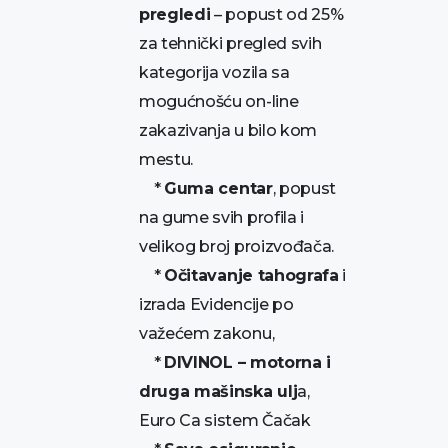
pregledi
– popust od 25%
za tehnički pregled svih
kategorija vozila sa
mogućnošću on-line
zakazivanja u bilo kom
mestu.
*
Guma centar
, popust
na gume svih profila i
velikog broj proizvođača.
*
Očitavanje tahografa
i
izrada Evidencije po
važećem zakonu,
*
DIVINOL – motorna i
druga mašinska ulj
a,
Euro Ca sistem Čačak