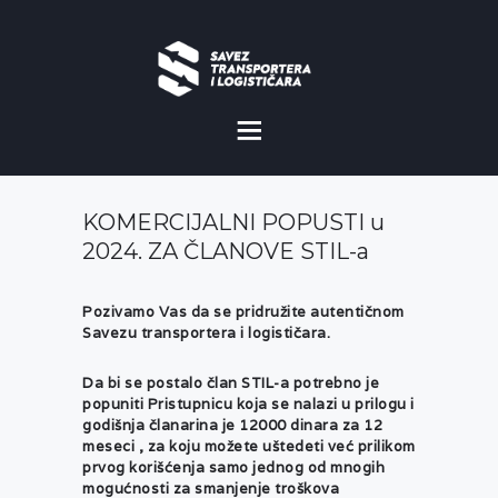
O NAMA
NOVOSTI
KOMERCIJALNI POPUSTI u
MISIJA I VIZIJA
2024. ZA ČLANOVE STIL-a
CILJEVI
Pozivamo Vas da se pridružite autentičnom
Savezu transportera i logističara.
KOMERCIJALNE
POVOLJNOSTI
Da bi se postalo član STIL-a potrebno je
popuniti Pristupnicu koja se nalazi u prilogu i
GALERIJA
godišnja članarina je 12000 dinara za 12
meseci , za koju možete uštedeti već prilikom
prvog korišćenja samo jednog od mnogih
mogućnosti za smanjenje troškova