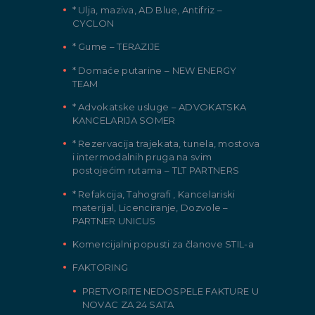
* Ulja, maziva, AD Blue, Antifriz –
CYCLON
* Gume – TERAZIJE
* Domaće putarine – NEW ENERGY
TEAM
* Advokatske usluge – ADVOKATSKA
KANCELARIJA SOMER
* Rezervacija trajekata, tunela, mostova
i intermodalnih pruga na svim
postojećim rutama – TLT PARTNERS
* Refakcija, Tahografi , Kancelariski
materijal, Licenciranje, Dozvole –
PARTNER UNICUS
Komercijalni popusti za članove STIL-a
FAKTORING
PRETVORITE NEDOSPELE FAKTURE U
NOVAC ZA 24 SATA