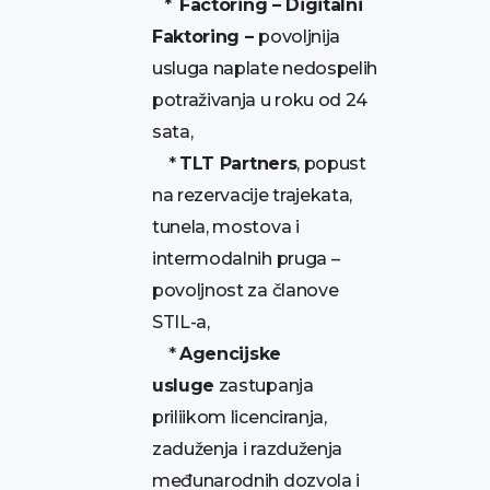
*
Factoring – Digitalni
Faktoring –
povoljnija
usluga naplate nedospelih
potraživanja u roku od 24
sata,
*
TLT Partners
, popust
na rezervacije trajekata,
tunela, mostova i
intermodalnih pruga –
povoljnost za članove
STIL-a,
*
Agencijske
usluge
zastupanja
priliikom licenciranja,
zaduženja i razduženja
međunarodnih dozvola i