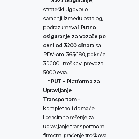
*
Sava osiguranje
,
strateški Ugovor o
saradnji, između ostalog,
podrazumeva i
Putno
osiguranje za vozače po
ceni od 3200 dinara
sa
PDV-om, 365/180, pokriće
30000 i troškovi prevoza
5000 evra.
*
PUT – Platforma za
Upravljanje
Transportom
–
kompletno i domaće
licencirano rešenje za
upravljanje transportnom
firmom, praćenje troškova