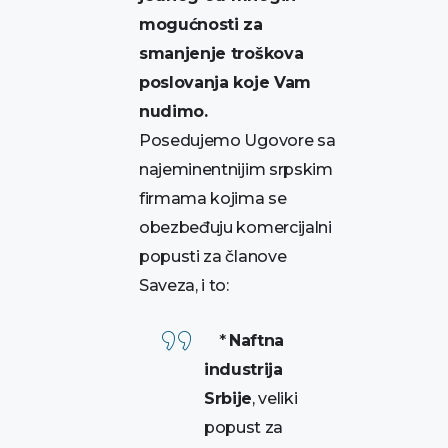
mogućnosti za
smanjenje troškova
poslovanja koje Vam
nudimo.
Posedujemo Ugovore sa
najeminentnijim srpskim
firmama kojima se
obezbeđuju komercijalni
popusti za članove
Saveza, i to:
*
Naftna
industrija
Srbije
, veliki
popust za