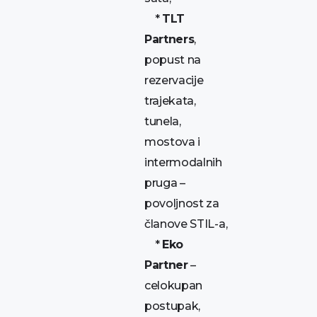
*
TLT
Partners
,
popust na
rezervacije
trajekata,
tunela,
mostova i
intermodalnih
pruga –
povoljnost za
članove STIL-a,
*
Eko
Partner
–
celokupan
postupak,