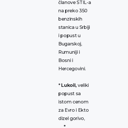
članove STIL-a
na preko 350
benzinskih
stanica u Srbiji
i popust u
Bugarskoj,
Rumuniji i
Bosni i
Hercegovini.
*
Lukoil,
veliki
popust sa
istom cenom
za Evro i Ekto
dizel gorivo,
*