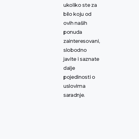
ukoliko ste za
bilo koju od
ovih naših
ponuda
zainteresovani,
slobodno
javite i saznate
dalje
pojedinosti o
uslovima
saradnje.