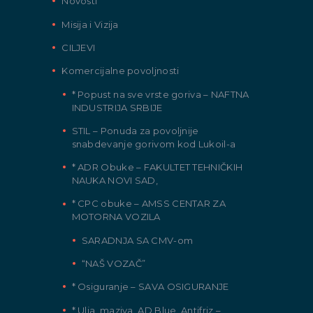
Novosti
Misija i Vizija
CILJEVI
Komercijalne povoljnosti
* Popust na sve vrste goriva – NAFTNA
INDUSTRIJA SRBIJE
STIL – Ponuda za povoljnije
snabdevanje gorivom kod Lukoil-a
* ADR Obuke – FAKULTET TEHNIČKIH
NAUKA NOVI SAD,
* CPC obuke – AMSS CENTAR ZA
MOTORNA VOZILA
SARADNJA SA CMV-om
“NAŠ VOZAČ”
* Osiguranje – SAVA OSIGURANJE
* Ulja, maziva, AD Blue, Antifriz –