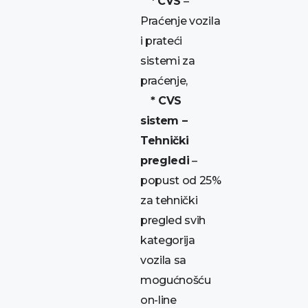
*
CVS
–
Praćenje vozila
i prateći
sistemi za
praćenje,
* CVS
sistem –
Tehnički
pregledi
–
popust od 25%
za tehnički
pregled svih
kategorija
vozila sa
mogućnošću
on-line