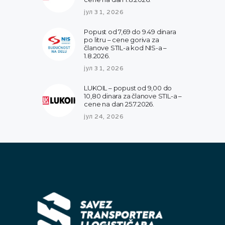
јул 31, 2026
Popust od 7,69 do 9.49 dinara
po litru – cene goriva za
članove STIL-a kod NIS-a –
1.8.2026.
јул 31, 2026
LUKOIL – popust od 9,00 do
10,80 dinara za članove STIL-a –
cene na dan 25.7.2026.
јул 24, 2026