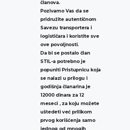
članova.
Pozivamo Vas da se
pridružite autentičnom
Savezu transportera i
logističara i koristite sve
ove povoljnosti.
Da bi se postalo član
STIL-a potrebno je
popuniti Pristupnicu koja
se nalazi u prilogu i
godišnja članarina je
12000 dinara za 12
meseci , za koju možete
uštedeti već prilikom
prvog korišćenja samo
jednog od mnogih