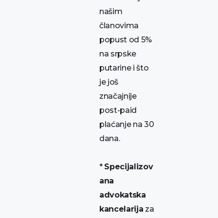
našim
članovima
popust od 5%
na srpske
putarine i što
je još
značajnije
post-paid
plaćanje na 30
dana.
*
Specijalizov
ana
advokatska
kancelarija
za