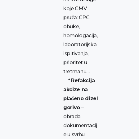
koje CMV
pruža: CPC
obuke,
homologacija,
laboratorijska
ispitivanja,
prioritet u
tretmanu…
*
Refakcija
akcize na
plaćeno dizel
gorivo
–
obrada
dokumentacij
e u svrhu