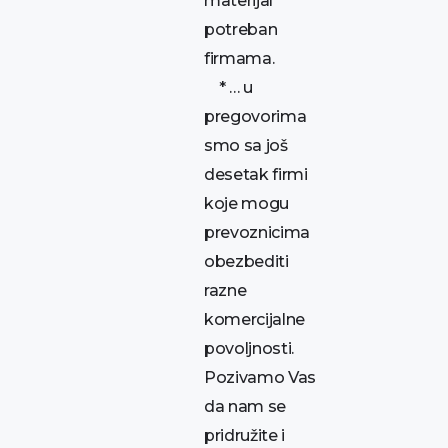
materijal
potreban
firmama.
* … u
pregovorima
smo sa još
desetak firmi
koje mogu
prevoznicima
obezbediti
razne
komercijalne
povoljnosti.
Pozivamo Vas
da nam se
pridružite i