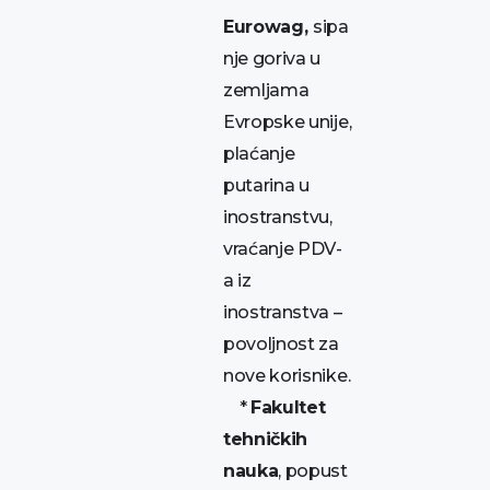
Eurowag,
sipa
nje goriva u
zemljama
Evropske unije,
plaćanje
putarina u
inostranstvu,
vraćanje PDV-
a iz
inostranstva –
povoljnost za
nove korisnike.
*
Fakultet
tehničkih
nauka
, popust