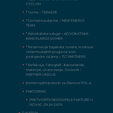
CYCLON
* Gume – TERAZIJE
* Domaće putarine – NEW ENERGY
TEAM
* Advokatske usluge – ADVOKATSKA
KANCELARIJA SOMER
* Rezervacija trajekata, tunela, mostova
i intermodalnih pruga na svim
postojećim rutama – TLT PARTNERS
* Refakcija, Tahografi , Kancelariski
materijal, Licenciranje, Dozvole –
PARTNER UNICUS
Komercijalni popusti za članove STIL-a
FAKTORING
PRETVORITE NEDOSPELE FAKTURE U
NOVAC ZA 24 SATA
GALERIJA