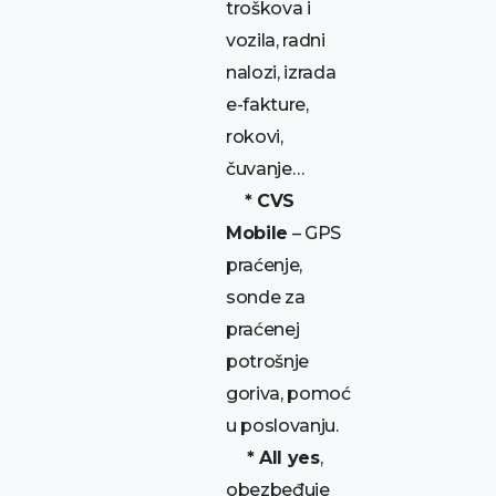
troškova i
vozila, radni
nalozi, izrada
e-fakture,
rokovi,
čuvanje…
* CVS
Mobile
– GPS
praćenje,
sonde za
praćenej
potrošnje
goriva, pomoć
u poslovanju.
* All yes
,
obezbeđuje