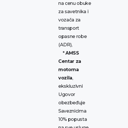
na cenu obuke
za savetnika i
vozača za
transport
opasne robe
(ADR),
*
AMSS
Centar za
motorna
vozila
,
ekskluzivni
Ugovor
obezbeđuje
Saveznicima
10% popusta
na sve usluge