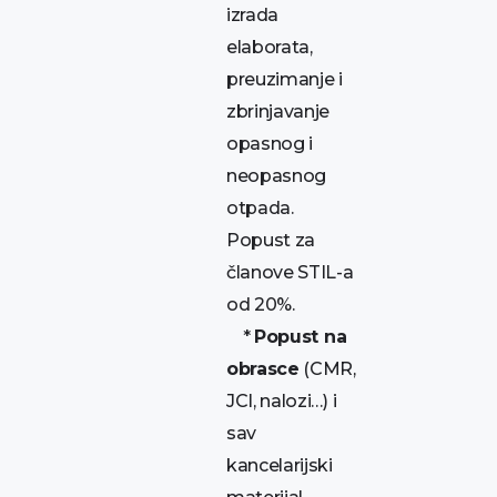
izrada
elaborata,
preuzimanje i
zbrinjavanje
opasnog i
neopasnog
otpada.
Popust za
članove STIL-a
od 20%.
*
Popust na
obrasce
(CMR,
JCI, nalozi…) i
sav
kancelarijski