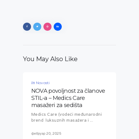
You May Also Like
in
Novosti
NOVA povoljnost za članove
STIL-a – Medics Care
masažeri za sedišta
Medics Care (vodeći međunarodni
brend luksuznih masažera i ...
фебруар 20, 2025