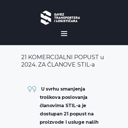
O NAMA
NOVOSTI
21 KOMERCIJALNI POPUST u
MISIJA I VIZIJA
2024. ZA ČLANOVE STIL-a
CILJEVI
KOMERCIJALNE
U svrhu smanjenja
POVOLJNOSTI
troškova poslovanja
članovima STIL-a je
GALERIJA
dostupan 21 popust na
proizvode i usluge naših