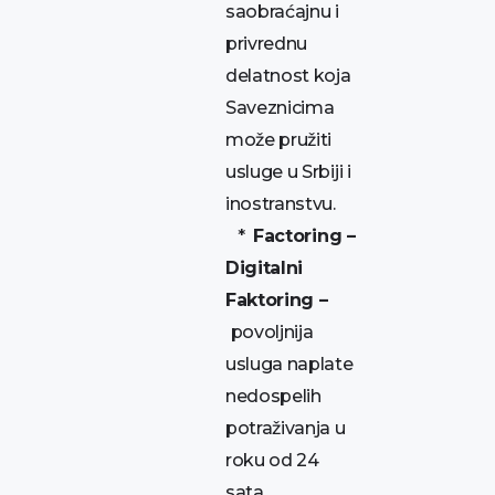
saobraćajnu i
privrednu
delatnost koja
Saveznicima
može pružiti
usluge u Srbiji i
inostranstvu.
*
Factoring –
Digitalni
Faktoring –
povoljnija
usluga naplate
nedospelih
potraživanja u
roku od 24
sata,