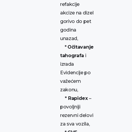
refakcije
akcize na dizel
gorivo do pet
godina
unazad,
*
Očitavanje
tahografa
i
izrada
Evidencije po
važećem
zakonu,
* Rapidex
–
povoljniji
rezervni delovi
za sva vozila,