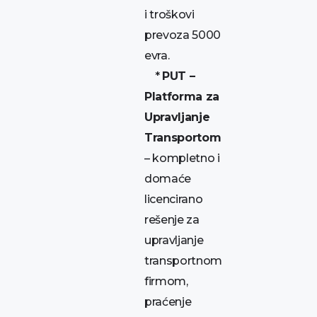
i troškovi
prevoza 5000
evra.
*
PUT –
Platforma za
Upravljanje
Transportom
– kompletno i
domaće
licencirano
rešenje za
upravljanje
transportnom
firmom,
praćenje