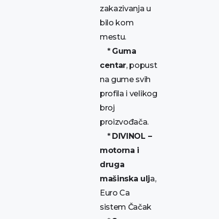
zakazivanja u
bilo kom
mestu.
*
Guma
centar
, popust
na gume svih
profila i velikog
broj
proizvođača.
*
DIVINOL –
motorna i
druga
mašinska ulj
a,
Euro Ca
sistem Čačak