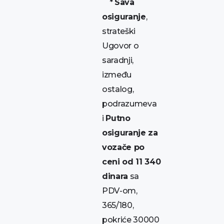
*
Sava
osiguranje
,
strateški
Ugovor o
saradnji,
između
ostalog,
podrazumeva
i
Putno
osiguranje za
vozače po
ceni od 11 340
dinara
sa
PDV-om,
365/180,
pokriće 30000