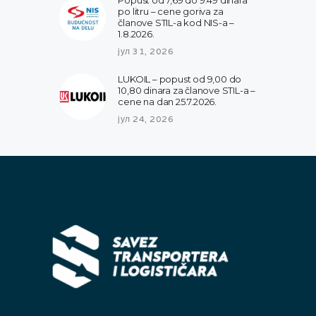
po litru – cene goriva za
članove STIL-a kod NIS-a –
1.8.2026.
јул 31, 2026
LUKOIL – popust od 9,00 do
10,80 dinara za članove STIL-a –
cene na dan 25.7.2026.
јул 24, 2026