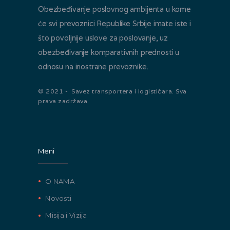
Obezbeđivanje poslovnog ambijenta u kome
će svi prevoznici Republike Srbije imate iste i
što povoljnije uslove za poslovanje, uz
obezbeđivanje komparativnih prednosti u
odnosu na inostrane prevoznike.
© 2021 - Savez transportera i logističara. Sva
prava zadržava.
Meni
O NAMA
Novosti
Misija i Vizija