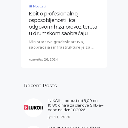
in
Novosti
Ispit o profesionalnoj
osposobljenosti lica
odgovornih za prevoz tereta
u drumskom saobraćaju
Ministarstvo građevinarstva,
saobraćaja i infrastrukture je za ...
новембар 26, 2024
Recent Posts
LUKOIL – popust od 9,00 do
10,80 dinara za članove STIL-a –
cene na dan 1.8.2026.
јул 31, 2026
Popust od 7,69 do 9.49 dinara