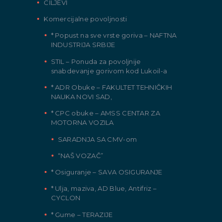
CILJEVI
Komercijalne povoljnosti
* Popust na sve vrste goriva – NAFTNA
INDUSTRIJA SRBIJE
STIL – Ponuda za povoljnije
snabdevanje gorivom kod Lukoil-a
* ADR Obuke – FAKULTET TEHNIČKIH
NAUKA NOVI SAD,
* CPC obuke – AMSS CENTAR ZA
MOTORNA VOZILA
SARADNJA SA CMV-om
“NAŠ VOZAČ”
* Osiguranje – SAVA OSIGURANJE
* Ulja, maziva, AD Blue, Antifriz –
CYCLON
* Gume – TERAZIJE