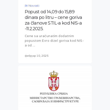
in
Novosti
Popust od 14,09 do 15,89
dinara po litru – cene goriva
za članove STIL-a kod NIS-a
-11.2.2025.
Cene sa uračunatim dodatnim
popustom Evro dizel goriva kod NIS-
a od ...
фебруар 10, 2025