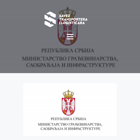
O NAMA
NOVOSTI
MISIJA I VIZIJA
CILJEVI
KOMERCIJALNE
POVOLJNOSTI
GALERIJA