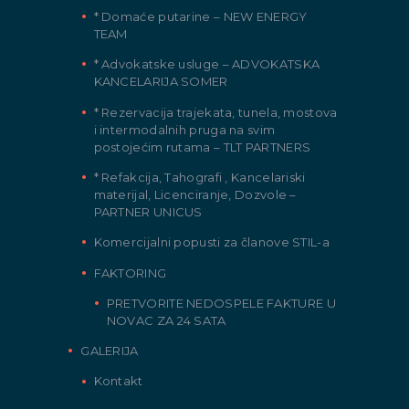
* Domaće putarine – NEW ENERGY
TEAM
* Advokatske usluge – ADVOKATSKA
KANCELARIJA SOMER
* Rezervacija trajekata, tunela, mostova
i intermodalnih pruga na svim
postojećim rutama – TLT PARTNERS
* Refakcija, Tahografi , Kancelariski
materijal, Licenciranje, Dozvole –
PARTNER UNICUS
Komercijalni popusti za članove STIL-a
FAKTORING
PRETVORITE NEDOSPELE FAKTURE U
NOVAC ZA 24 SATA
GALERIJA
Kontakt