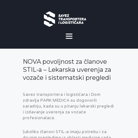
O NAMA
NOVOSTI
NOVA povoljnost za članove
MISIJA I VIZIJA
STIL-a – Lekarska uverenja za
vozače i sistematski pregledi
CILJEVI
KOMERCIJALNE
Savez transportera i logističara i Dom
zdravlja PARK MEDICA su dogovorili
POVOLJNOSTI
saradnju, kada su u pitanju lekarski pregledi
i izdavanje uverenja za vozače
GALERIJA
profesionalace.
(ukoliko članovi STIL-a imaju potrebu i za
drugim pregledima iz oblasti medicine rada,