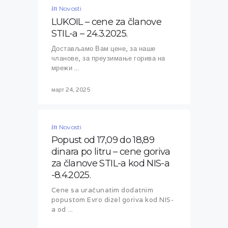
in
Novosti
LUKOIL – cene za članove
STIL-a – 24.3.2025.
Достављамо Вам цене, за наше
чланове, за преузимање горива на
мрежи ...
март 24, 2025
in
Novosti
Popust od 17,09 do 18,89
dinara po litru – cene goriva
za članove STIL-a kod NIS-a
-8.4.2025.
Cene sa uračunatim dodatnim
popustom Evro dizel goriva kod NIS-
a od ...