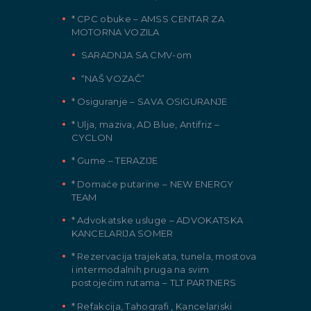
* CPC obuke – AMSS CENTAR ZA
MOTORNA VOZILA
SARADNJA SA CMV-om
“NAŠ VOZAČ”
* Osiguranje – SAVA OSIGURANJE
* Ulja, maziva, AD Blue, Antifriz –
CYCLON
* Gume – TERAZIJE
* Domaće putarine – NEW ENERGY
TEAM
* Advokatske usluge – ADVOKATSKA
KANCELARIJA SOMER
* Rezervacija trajekata, tunela, mostova
i intermodalnih pruga na svim
postojećim rutama – TLT PARTNERS
* Refakcija, Tahografi , Kancelariski