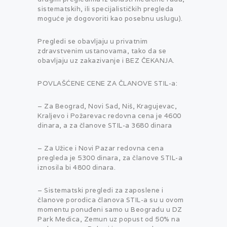
sistematskih, ili specijalističkih pregleda
moguće je dogovoriti kao posebnu uslugu).
Pregledi se obavljaju u privatnim
zdravstvenim ustanovama, tako da se
obavljaju uz zakazivanje i BEZ ČEKANJA.
POVLAŠĆENE CENE ZA ČLANOVE STIL-a:
– Za Beograd, Novi Sad, Niš, Kragujevac,
Kraljevo i Požarevac redovna cena je 4600
dinara, a za članove STIL-a 3680 dinara
– Za Užice i Novi Pazar redovna cena
pregleda je 5300 dinara, za članove STIL-a
iznosila bi 4800 dinara.
– Sistematski pregledi za zaposlene i
članove porodica članova STIL-a su u ovom
momentu ponuđeni samo u Beogradu u DZ
Park Medica, Zemun uz popust od 50% na