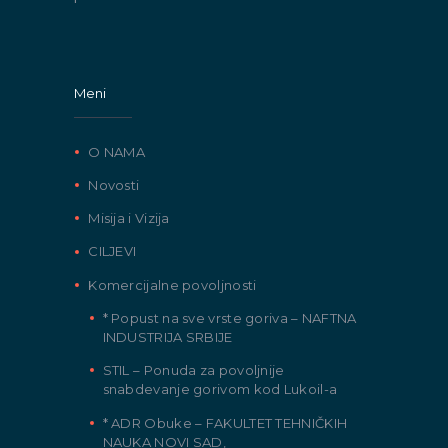
Meni
O NAMA
Novosti
Misija i Vizija
CILJEVI
Komercijalne povoljnosti
* Popust na sve vrste goriva – NAFTNA
INDUSTRIJA SRBIJE
STIL – Ponuda za povoljnije
snabdevanje gorivom kod Lukoil-a
* ADR Obuke – FAKULTET TEHNIČKIH
NAUKA NOVI SAD,