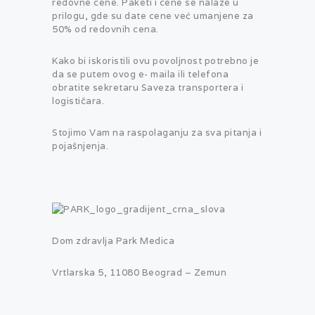
redovne cene. Paketi i cene se nalaze u
prilogu, gde su date cene već umanjene za
50% od redovnih cena.
Kako bi iskoristili ovu povoljnost potrebno je
da se putem ovog e- maila ili telefona
obratite sekretaru Saveza transportera i
logističara.
Stojimo Vam na raspolaganju za sva pitanja i
pojašnjenja.
Dom zdravlja Park Medica
Vrtlarska 5, 11080 Beograd – Zemun