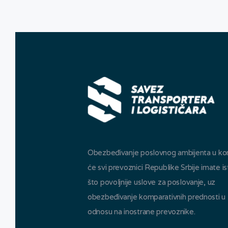
Obezbeđivanje poslovnog ambijenta u k
će svi prevoznici Republike Srbije imate is
što povoljnije uslove za poslovanje, uz
obezbeđivanje komparativnih prednosti u
odnosu na inostrane prevoznike.