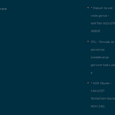
* Popust na sve
prava
vrste goriva –
NAFTNA INDUSTR
SRBIJE
STIL – Ponuda za
povoljnije
snabdevanje
gorivom kod Luko
a
* ADR Obuke –
FAKULTET
TEHNIČKIH NAUK
NOVI SAD,