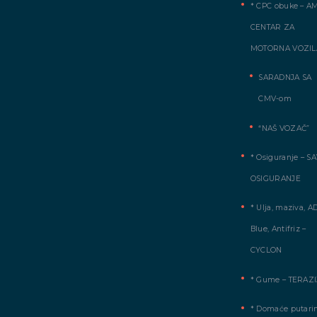
* CPC obuke – A
CENTAR ZA
MOTORNA VOZIL
SARADNJA SA
CMV-om
“NAŠ VOZAČ”
* Osiguranje – S
OSIGURANJE
* Ulja, maziva, A
Blue, Antifriz –
CYCLON
* Gume – TERAZI
* Domaće putarin