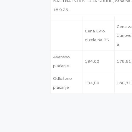
NAFTNA INDUSTRIJA SRBIJE, cene na 
18.9.25.
Cena z
Cena Evro
članove
dizela na BS
a
Avansno
194,00
178,51
plaćanje
Odloženo
194,00
180,31
plaćanje