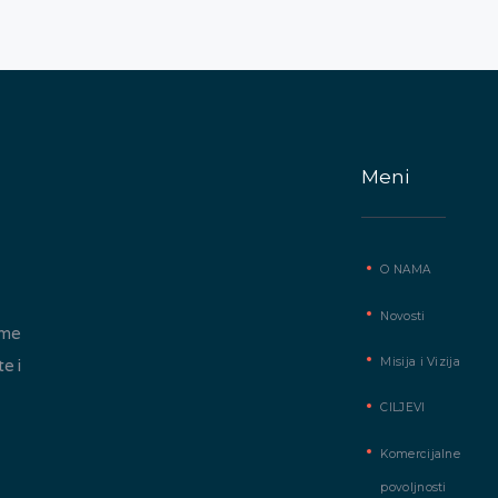
Meni
O NAMA
Novosti
ome
Misija i Vizija
te i
CILJEVI
Komercijalne
povoljnosti