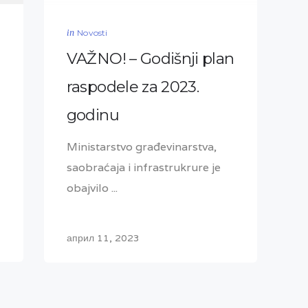
in
Novosti
VAŽNO! – Godišnji plan
raspodele za 2023.
godinu
Ministarstvo građevinarstva,
saobraćaja i infrastrukrure je
obajvilo ...
април 11, 2023