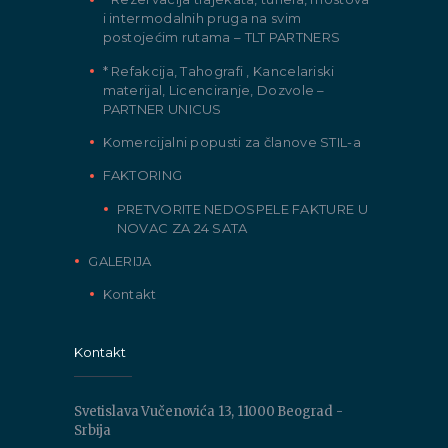
i intermodalnih pruga na svim
postojećim rutama – TLT PARTNERS
* Refakcija, Tahografi , Kancelariski
materijal, Licenciranje, Dozvole –
PARTNER UNICUS
Komercijalni popusti za članove STIL-a
FAKTORING
PRETVORITE NEDOSPELE FAKTURE U
NOVAC ZA 24 SATA
GALERIJA
Kontakt
Kontakt
Svetislava Vučenovića 13, 11000 Beograd -
Srbija