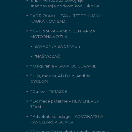
STIL – Ponuda za povoljnije
snabdevanje gorivom kod Lukoil-a
* ADR Obuke – FAKULTET TEHNIČKIH
NAUKA NOVI SAD,
* CPC obuke – AMSS CENTAR ZA
MOTORNA VOZILA
SARADNJA SA CMV-om
“NAŠ VOZAČ”
* Osiguranje – SAVA OSIGURANJE
* Ulja, maziva, AD Blue, Antifriz –
CYCLON
* Gume – TERAZIJE
* Domaće putarine – NEW ENERGY
TEAM
* Advokatske usluge – ADVOKATSKA
KANCELARIJA SOMER
* Rezervacija trajekata, tunela, mostova