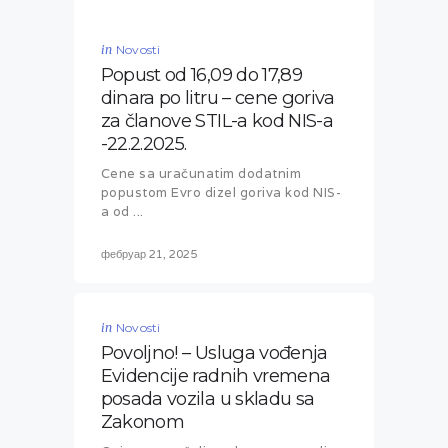
in
Novosti
Popust od 16,09 do 17,89
dinara po litru – cene goriva
za članove STIL-a kod NIS-a
-22.2.2025.
Cene sa uračunatim dodatnim
popustom Evro dizel goriva kod NIS-
a od ...
фебруар 21, 2025
in
Novosti
Povoljno! – Usluga vođenja
Evidencije radnih vremena
posada vozila u skladu sa
Zakonom