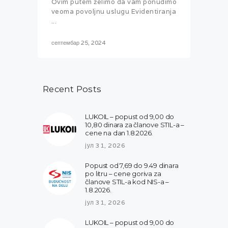
Ovim putem želimo da vam ponudimo
veoma povoljnu uslugu Evidentiranja
...
септембар 25, 2024
Recent Posts
LUKOIL – popust od 9,00 do
10,80 dinara za članove STIL-a –
cene na dan 1.8.2026.
јул 31, 2026
Popust od 7,69 do 9.49 dinara
po litru – cene goriva za
članove STIL-a kod NIS-a –
1.8.2026.
јул 31, 2026
LUKOIL – popust od 9,00 do