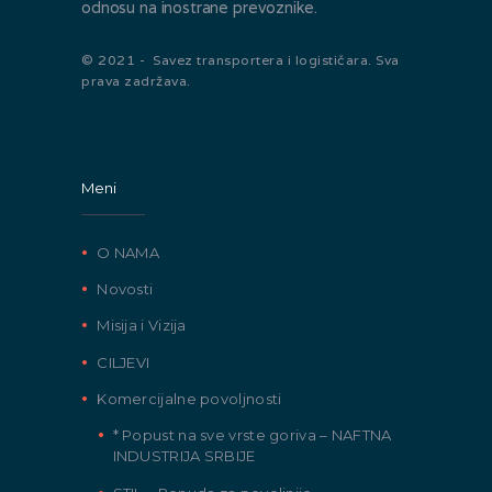
odnosu na inostrane prevoznike.
© 2021 - Savez transportera i logističara. Sva
prava zadržava.
Meni
O NAMA
Novosti
Misija i Vizija
CILJEVI
Komercijalne povoljnosti
* Popust na sve vrste goriva – NAFTNA
INDUSTRIJA SRBIJE