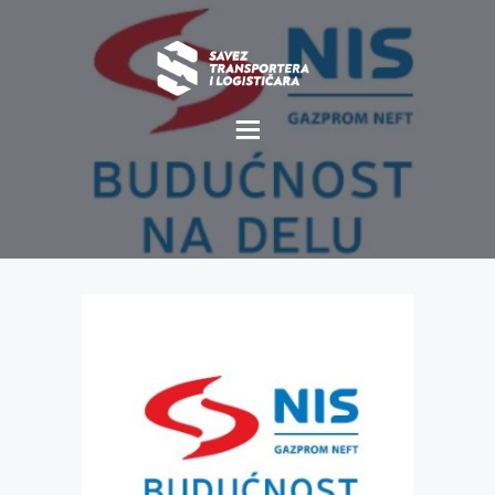
O NAMA
NOVOSTI
MISIJA I VIZIJA
CILJEVI
KOMERCIJALNE
POVOLJNOSTI
GALERIJA