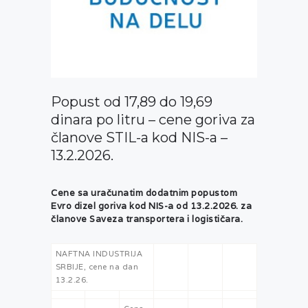
Popust od 17,89 do 19,69
dinara po litru – cene goriva za
članove STIL-a kod NIS-a –
13.2.2026.
Cene sa uračunatim dodatnim popustom
Evro dizel goriva kod NIS-a od 13
.2.2026. za
članove Saveza transportera i logističara.
NAFTNA INDUSTRIJA
SRBIJE, cene na dan
13.2.26.