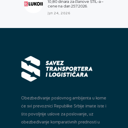
10,80 dinara za članove STIL-a –
cene na dan 25.7.2026.
јул 24, 2026
Obezbeđivanje poslovnog ambijenta u kome
će svi prevoznici Republike Srbije imate iste i
što povoljnije uslove za poslovanje, uz
obezbeđivanje komparativnih prednosti u