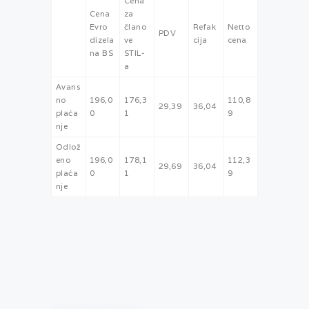
Cena
Cena
za
Evro
člano
Refak
Netto
PDV
dizela
ve
cija
cena
na BS
STIL-
a
Avans
no
196,0
176,3
110,8
29,39
36,04
plaća
0
1
9
nje
Odlož
eno
196,0
178,1
112,3
29,69
36,04
plaća
0
1
9
nje