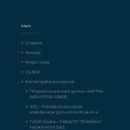
Meni
O NAMA
Novosti
Misija i Vizija
CILJEVI
Komercijalne povoljnosti
* Popust na sve vrste goriva – NAFTNA
INDUSTRIJA SRBIJE
STIL – Ponuda za povoljnije
snabdevanje gorivom kod Lukoil-a
* ADR Obuke – FAKULTET TEHNIČKIH
NAUKA NOVI SAD,