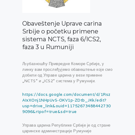
Obaveštenje Uprave carina
Srbije o početku primene
sistema NCTS, faza 6/ICS2,
faza 3 u Rumuniji
Љубазношћу Привредне Коморе Србије, у
линку вам прослеђујемо обавештење које смо
добили од Управе царина у вези примене
„NCTS“ и „ICS2“ система у Румунији.
https://docs.google.com/document/d/1Rsz
AIxXOnj1NHpUvS-OKV1p-ZDtb_JKk/edit?
usp=drive_link&ouid=11752673488442730
9096&rtpof=true&sd=true
Управа царина Републике Србије је од стране
царинске администрације Румуније