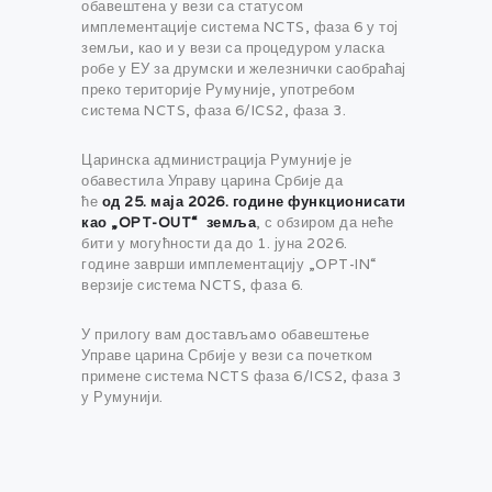
обавештена у вези са статусом
имплементације система NCTS, фаза 6 у тој
земљи, као и у вези са процедуром уласка
робе у ЕУ за друмски и железнички саобраћај
преко територије Румуније, употребом
система NCTS, фаза 6/ICS2, фаза 3.
Царинска администрација Румуније је
обавестила Управу царина Србије да
ће
од
25. маја 2026. године функционисати
као
„OPT-OUT“
земља
, с обзиром да неће
бити у могућности да до 1. јуна 2026.
године заврши имплементацију „OPT-IN“
верзије система NCTS, фаза 6.
У прилогу вам достављамo обавештење
Управе царина Србије у вези са почетком
примене система NCTS фаза 6/ICS2, фаза 3
у Румунији.