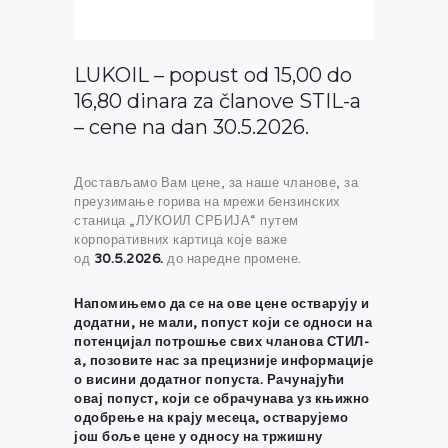
LUKOIL – popust od 15,00 do
16,80 dinara za članove STIL-a
– cene na dan 30.5.2026.
Достављамо Вам цене, за наше чланове, за
преузимање горива на мрежи бензинских
станица „ЛУКОИЛ СРБИЈА“ путем
корпоративних картица које важе
од
30.5.2026.
до наредне промене.
Напомињемо да се на ове цене остварују и
додатни, не мали, попуст који се односи на
потенцијал потрошње свих чланова СТИЛ-
а, позовите нас за прецизније информације
о висини додатног попуста. Рачунајући
овај попуст, који се обрачунава уз књижно
одобрење на крају месеца, остварујемо
још боље цене у односу на тржишну