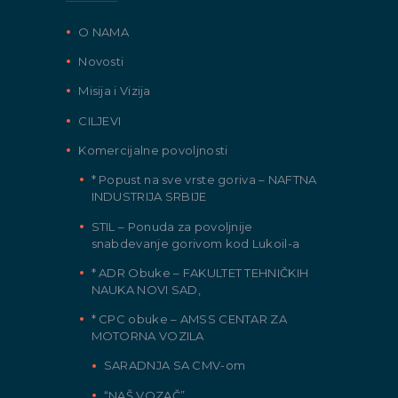
O NAMA
Novosti
Misija i Vizija
CILJEVI
Komercijalne povoljnosti
* Popust na sve vrste goriva – NAFTNA
INDUSTRIJA SRBIJE
STIL – Ponuda za povoljnije
snabdevanje gorivom kod Lukoil-a
* ADR Obuke – FAKULTET TEHNIČKIH
NAUKA NOVI SAD,
* CPC obuke – AMSS CENTAR ZA
MOTORNA VOZILA
SARADNJA SA CMV-om
“NAŠ VOZAČ”