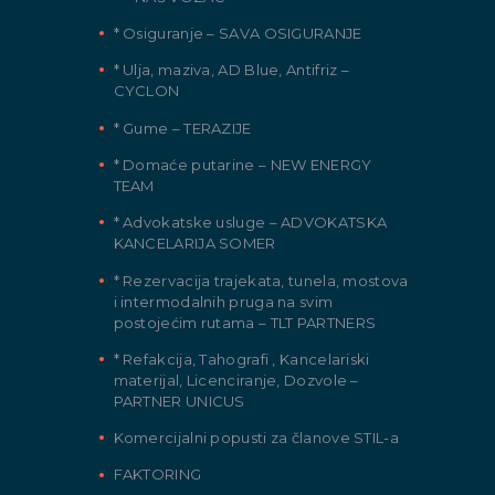
* Osiguranje – SAVA OSIGURANJE
* Ulja, maziva, AD Blue, Antifriz –
CYCLON
* Gume – TERAZIJE
* Domaće putarine – NEW ENERGY
TEAM
* Advokatske usluge – ADVOKATSKA
KANCELARIJA SOMER
* Rezervacija trajekata, tunela, mostova
i intermodalnih pruga na svim
postojećim rutama – TLT PARTNERS
* Refakcija, Tahografi , Kancelariski
materijal, Licenciranje, Dozvole –
PARTNER UNICUS
Komercijalni popusti za članove STIL-a
FAKTORING