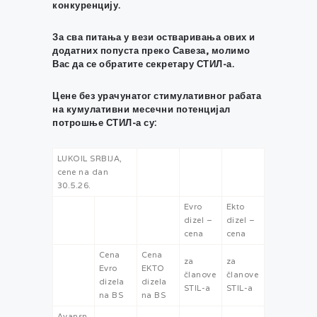
конкуренцију.
За сва питања у вези остваривања ових и
додатних попуста преко Савеза, молимо
Вас да се обратите секретару СТИЛ-а.
Цене без урачунатог стимулативног рабата
на кумулативни месечни потенцијал
потрошње СТИЛ-а су:
LUKOIL SRBIJA,
cene na dan
30.5.26.
Evro
Ekto
dizel –
dizel –
cena
cena
Cena
Cena
za
za
Evro
EKTO
članove
članove
dizela
dizela
STIL-a
STIL-a
na BS
na BS
Avansn