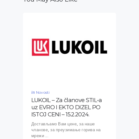
in
Novosti
LUKOIL – Za članove STIL-a
uz EVRO I EKTO DIZEL PO
ISTOJ CENI – 15.2.2024.
Достављамо Вам цене, за наше
чланове, за преузимање горива на
мрежи ...