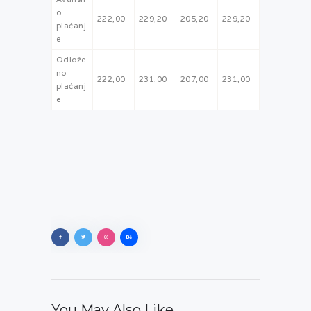
o
222,00
229,20
205,20
229,20
plaćanj
e
Odlože
no
222,00
231,00
207,00
231,00
plaćanj
e
You May Also Like