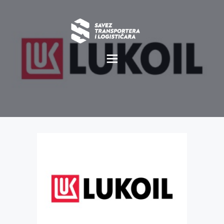
O NAMA
NOVOSTI
MISIJA I VIZIJA
CILJEVI
KOMERCIJALNE
POVOLJNOSTI
GALERIJA