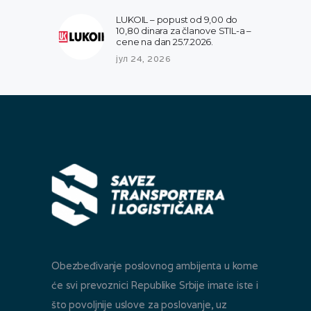
LUKOIL – popust od 9,00 do
10,80 dinara za članove STIL-a –
cene na dan 25.7.2026.
јул 24, 2026
Obezbeđivanje poslovnog ambijenta u kome
će svi prevoznici Republike Srbije imate iste i
što povoljnije uslove za poslovanje, uz