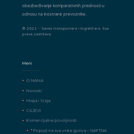
obezbeđivanje komparativnih prednosti u
odnosu na inostrane prevoznike.
© 2021 - Savez transportera i logističara. Sva
prava zadržava.
Meni
O NAMA
Novosti
Misija i Vizija
CILJEVI
Komercijalne povoljnosti
* Popust na sve vrste goriva – NAFTNA