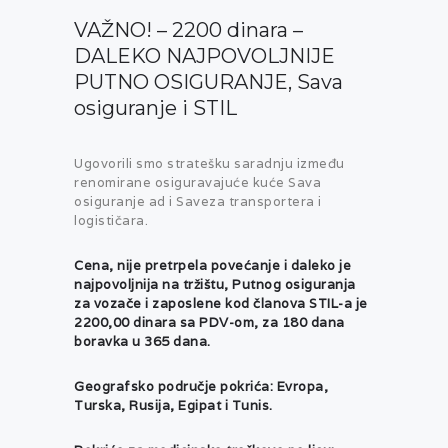
VAŽNO! – 2200 dinara –
DALEKO NAJPOVOLJNIJE
PUTNO OSIGURANJE, Sava
osiguranje i STIL
Ugovorili smo stratešku saradnju između
renomirane osiguravajuće kuće Sava
osiguranje ad i Saveza transportera i
logističara.
Cena, nije pretrpela povećanje i daleko je
najpovoljnija na tržištu, Putnog osiguranja
za vozače i zaposlene kod članova STIL-a je
2200,00 dinara sa PDV-om, za 180 dana
boravka u 365 dana.
Geografsko područje pokrića: Evropa,
Turska, Rusija, Egipat i Tunis.