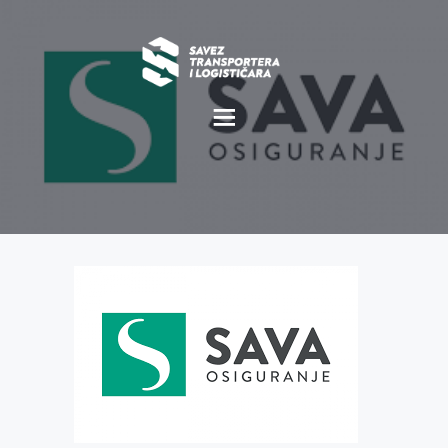
O NAMA
NOVOSTI
MISIJA I VIZIJA
CILJEVI
KOMERCIJALNE
POVOLJNOSTI
GALERIJA