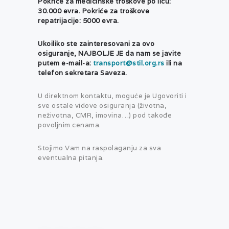
Pokriće za medicinske troškove po licu:
30.000 evra. Pokriće za troškove
repatrijacije: 5000 evra.
Ukoiliko ste zainteresovani za ovo
osiguranje, NAJBOLJE JE da nam se javite
putem e-mail-a:
transport@stil.org.rs
ili na
telefon sekretara Saveza.
U direktnom kontaktu, moguće je Ugovoriti i
sve ostale vidove osiguranja (životna,
neživotna, CMR, imovina…) pod takođe
povoljnim cenama.
Stojimo Vam na raspolaganju za sva
eventualna pitanja.