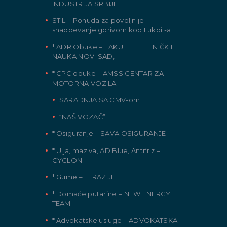
INDUSTRIJA SRBIJE
STIL – Ponuda za povoljnije
snabdevanje gorivom kod Lukoil-a
* ADR Obuke – FAKULTET TEHNIČKIH
NAUKA NOVI SAD,
* CPC obuke – AMSS CENTAR ZA
MOTORNA VOZILA
SARADNJA SA CMV-om
“NAŠ VOZAČ”
* Osiguranje – SAVA OSIGURANJE
* Ulja, maziva, AD Blue, Antifriz –
CYCLON
* Gume – TERAZIJE
* Domaće putarine – NEW ENERGY
TEAM
* Advokatske usluge – ADVOKATSKA