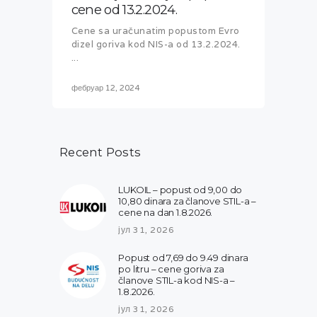
cene od 13.2.2024.
Cene sa uračunatim popustom Evro
dizel goriva kod NIS-a od 13.2.2024.
...
фебруар 12, 2024
Recent Posts
LUKOIL – popust od 9,00 do
10,80 dinara za članove STIL-a –
cene na dan 1.8.2026.
јул 31, 2026
Popust od 7,69 do 9.49 dinara
po litru – cene goriva za
članove STIL-a kod NIS-a –
1.8.2026.
јул 31, 2026