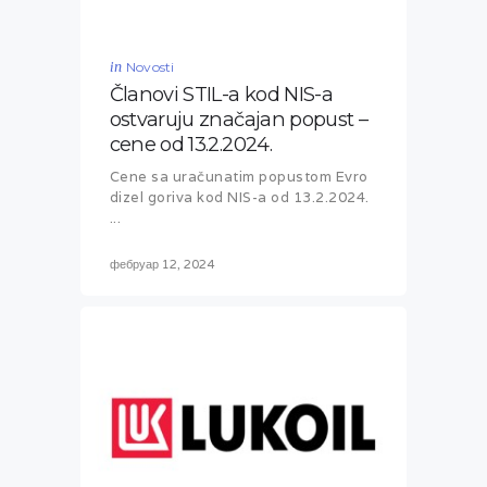
in
Novosti
Članovi STIL-a kod NIS-a
ostvaruju značajan popust –
cene od 13.2.2024.
Cene sa uračunatim popustom Evro
dizel goriva kod NIS-a od 13.2.2024.
...
фебруар 12, 2024