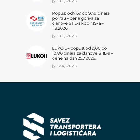
јул 31, 2026
Popust od 7,69 do 9.49 dinara
po litru – cene goriva za
članove STIL-a kod NIS-a –
1.8.2026.
јул 31, 2026
LUKOIL – popust od 9,00 do
10,80 dinara za članove STIL-a –
cene na dan 25.7.2026.
јул 24, 2026