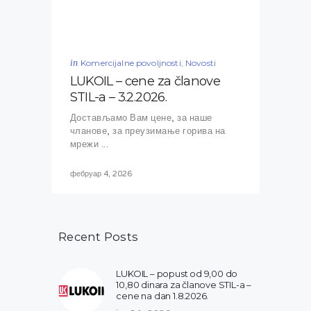
in
Komercijalne povoljnosti
,
Novosti
LUKOIL – cene za članove
STIL-a – 3.2.2026.
Достављамо Вам цене, за наше
чланове, за преузимање горива на
мрежи ...
фебруар 4, 2026
Recent Posts
LUKOIL – popust od 9,00 do
10,80 dinara za članove STIL-a –
cene na dan 1.8.2026.