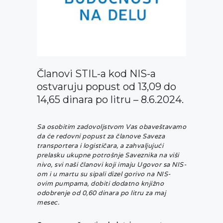
Članovi STIL-a kod NIS-a
ostvaruju popust od 13,09 do
14,65 dinara po litru – 8.6.2024.
Sa osobitim zadovoljstvom Vas obaveštavamo
da će redovni popust za članove Saveza
transportera i logističara, a zahvaljujući
prelasku ukupne potrošnje Saveznika na viši
nivo, svi naši članovi koji imaju Ugovor sa NIS-
om i u martu su sipali dizel gorivo na NIS-
ovim pumpama, dobiti dodatno knjižno
odobrenje od 0,60 dinara po litru za maj
mesec.