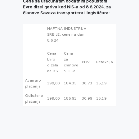
Cene sa uračunatim dodatnim popustom
Evro dizel goriva kod NIS-a od 8.6.2024. za
članove Saveza transportera i logističara:
NAFTNA INDUSTRIJA
SRBIJE, cene na dan
8.6.24.
Cena
Cena
Evro
za
Netto
PDV
Refakcija
dizela
članove
cena
na BS
STIL-a
Avansno
199,00
184,35
30,73
15,19
138,44
plaćanje
Odloženo
199,00
185,91
30,99
15,19
139,74
plaćanje