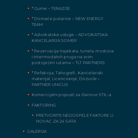
* Gume – TERAZIJE
* Domaće putarine – NEW ENERGY
TEAM
* Advokatske usluge – ADVOKATSKA
KANCELARIJA SOMER
* Rezervacija trajekata, tunela, mostova
i intermodalnih pruga na svim
postojećim rutama – TLT PARTNERS
* Refakcija, Tahografi , Kancelariski
materijal, Licenciranje, Dozvole –
PARTNER UNICUS
Komercijalni popusti za članove STIL-a
FAKTORING
PRETVORITE NEDOSPELE FAKTURE U
NOVAC ZA 24 SATA
GALERIJA