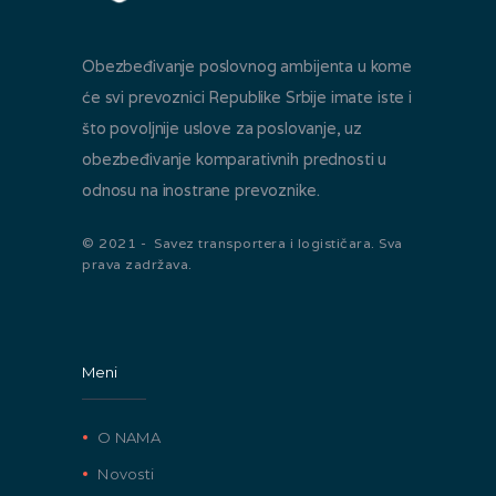
Obezbeđivanje poslovnog ambijenta u kome
će svi prevoznici Republike Srbije imate iste i
što povoljnije uslove za poslovanje, uz
obezbeđivanje komparativnih prednosti u
odnosu na inostrane prevoznike.
© 2021 - Savez transportera i logističara. Sva
prava zadržava.
Meni
O NAMA
Novosti