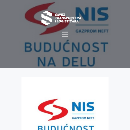
O NAMA
NOVOSTI
MISIJA I VIZIJA
CILJEVI
KOMERCIJALNE
POVOLJNOSTI
GALERIJA