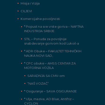
Misija i Vizija
CILJEVI
Komercijalne povoljnosti
* Popust na sve vrste goriva – NAFTNA
INDUSTRIJA SRBIJE
STIL – Ponuda za povoljnije
snabdevanje gorivom kod Lukoil-a
* ADR Obuke – FAKULTET TEHNIČKIH
NAUKA NOVI SAD,
* CPC obuke – AMSS CENTAR ZA
MOTORNA VOZILA
SARADNJA SA CMV-om
“NAŠ VOZAČ”
* Osiguranje – SAVA OSIGURANJE
* Ulja, maziva, AD Blue, Antifriz –
CYCLON